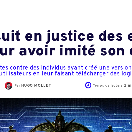
uit en justice des
r avoir imité son o
es contre des individus ayant créé une version 
tilisateurs en leur faisant télécharger des logi
HUGO MOLLET
2
mi
Par
Temps de lecture