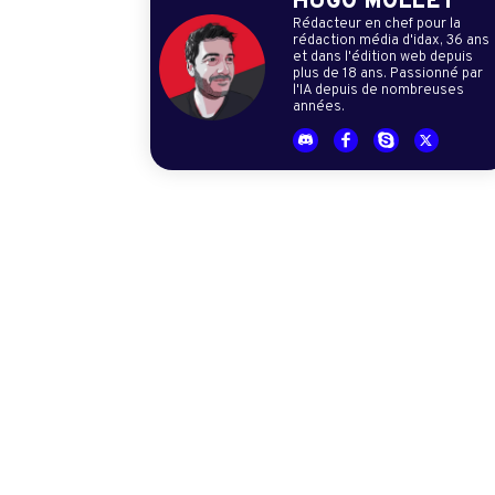
HUGO MOLLET
Rédacteur en chef pour la
rédaction média d'idax, 36 ans
et dans l'édition web depuis
plus de 18 ans. Passionné par
l'IA depuis de nombreuses
années.