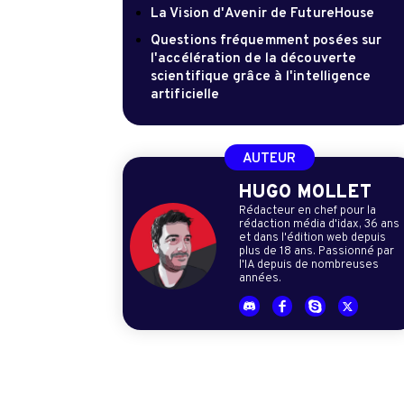
La Vision d'Avenir de FutureHouse
Questions fréquemment posées sur
l'accélération de la découverte
scientifique grâce à l'intelligence
artificielle
AUTEUR
HUGO MOLLET
Rédacteur en chef pour la
rédaction média d'idax, 36 ans
et dans l'édition web depuis
plus de 18 ans. Passionné par
l'IA depuis de nombreuses
années.