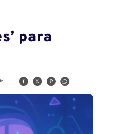
es’ para
in.