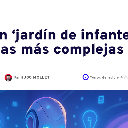
n ‘jardín de infant
eas más complejas
HUGO MOLLET
4
m
Par
Temps de lecture