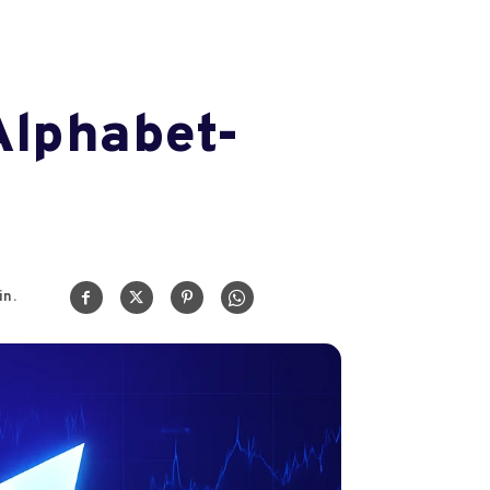
Alphabet-
n.