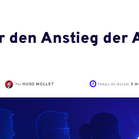
r den Anstieg der 
e
HUGO MOLLET
3
mi
Par
Temps de lecture