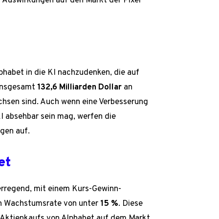
n Auswirkungen auf den Markt der Pixel
Alphabet in die KI nachzudenken, die auf
 insgesamt
132,6 Milliarden Dollar
an
hsen sind. Auch wenn eine Verbesserung
I absehbar sein mag, werfen die
agen auf.
et
erregend, mit einem Kurs-Gewinn-
gen Wachstumsrate von unter
15 %
. Diese
s Aktienkaufs von Alphabet auf dem Markt