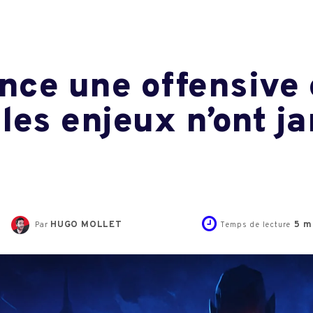
ance une offensive 
 les enjeux n’ont j
HUGO MOLLET
5
mi
Par
Temps de lecture