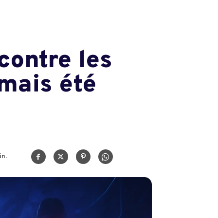
contre les
amais été
n.