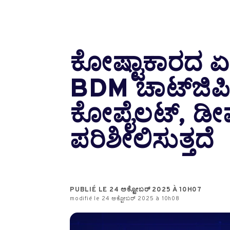
ಕೋಷ್ಟಾಕಾರದ ಏಕಕಾ
BDM ಚಾಟ್‌ಜಿಪಿಟಿ,
ಕೋಪೈಲಟ್, ಡೀಪ್‌
ಪರಿಶೀಲಿಸುತ್ತದೆ
PUBLIÉ LE 24 ಅಕ್ಟೋಬರ್ 2025 À 10H07
modifié le 24 ಅಕ್ಟೋಬರ್ 2025 à 10h08