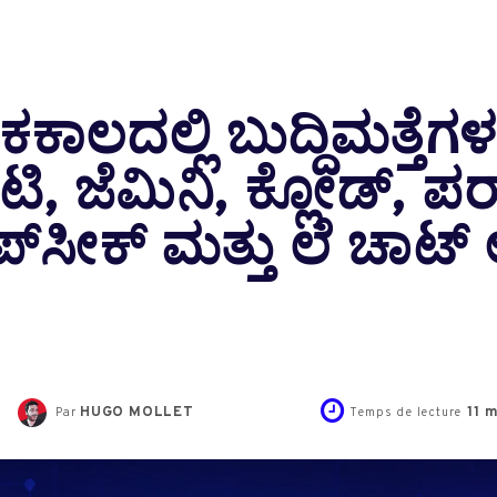
ಲದಲ್ಲಿ ಬುದ್ದಿಮತ್ತೆಗಳ 
 ಜೆಮಿನಿ, ಕ್ಲೋಡ್, ಪರ್‌ಪ್ಲ
ಸೀಕ್ ಮತ್ತು ಲೆ ಚಾಟ್ ಅ
HUGO MOLLET
11
m
Par
Temps de lecture