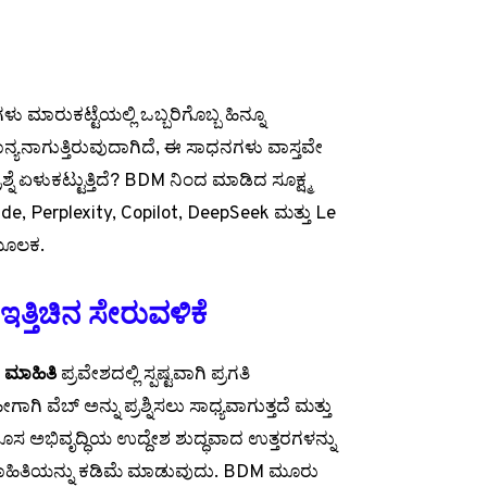
ಳು ಮಾರುಕಟ್ಟೆಯಲ್ಲಿ ಒಬ್ಬರಿಗೊಬ್ಬ ಹಿನ್ನೂ
್ಯನಾಗುತ್ತಿರುವುದಾಗಿದೆ, ಈ ಸಾಧನಗಳು ವಾಸ್ತವೇ
ೆ ಏಳುಕಟ್ಟುತ್ತಿದೆ? BDM ನಿಂದ ಮಾಡಿದ ಸೂಕ್ಷ್ಮ
, Perplexity, Copilot, DeepSeek ಮತ್ತು Le
ಮೂಲಕ.
ತ್ತಿಚಿನ ಸೇರುವಳಿಕೆ
ದ
ಮಾಹಿತಿ
ಪ್ರವೇಶದಲ್ಲಿ ಸ್ಪಷ್ಟವಾಗಿ ಪ್ರಗತಿ
ಗಿ ವೆಬ್ ಅನ್ನು ಪ್ರಶ್ನಿಸಲು ಸಾಧ್ಯವಾಗುತ್ತದೆ ಮತ್ತು
ೊಸ ಅಭಿವೃದ್ಧಿಯ ಉದ್ದೇಶ ಶುದ್ಧವಾದ ಉತ್ತರಗಳನ್ನು
ಾಹಿತಿಯನ್ನು ಕಡಿಮೆ ಮಾಡುವುದು. BDM ಮೂರು