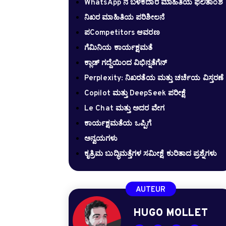
WhatsApp ನ ಬಳಕೆದಾರ ಮಾಹಿತಿಯ ಫಲಿತಾಂಶ
ನಿಖರ ಮಾಹಿತಿಯ ಪರಿಶೀಲನೆ
ಪCompetitors ಆವರಣ
ಗೆಮಿನಿಯ ಕಾರ್ಯಕ್ಷಮತೆ
ಕ್ಲಾಡ್ ಗದ್ದೆಯಿಂದ ವಿಭಿನ್ನತೆಗೆನ್
Perplexity: ನಿಖರತೆಯ ಮತ್ತು ಚರ್ಚೆಯ ವಿಸ್ತರಣೆ
Copilot ಮತ್ತು DeepSeek ಪರೀಕ್ಷೆ
Le Chat ಮತ್ತು ಅದರ ವೇಗ
ಕಾರ್ಯಕ್ಷಮತೆಯ ಒಪ್ಪಿಗೆ
ಅನ್ವಯಗಳು
ಕೃತ್ರಿಮ ಬುದ್ಧಿಮತ್ತೆಗಳ ಸಮೀಕ್ಷೆ ಕುರಿತಾದ ಪ್ರಶ್ನೆಗಳು
AUTEUR
HUGO MOLLET