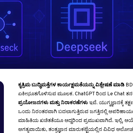
ಕೃತ್ರಿಮ ಬುದ್ಧಿಮತ್ತೆಗಳ ಕಾರ್ಯಕ್ಷಮತೆಯನ್ನು ವಿಶ್ಲೇಷಣೆ ಮಾಡಿ
BDM
ಏಕೀಭೂತಗೊಳಿಸುವ ಮೂಲಕ. ChatGPT ರಿಂದ Le Chat ತನಕ
ಪ್ರಯೋಜನಗಳು ಮತ್ತು ನಿರಾಕರಣೆಗಳು
ಇವೆ. ಯುಗ್ಮಜ್ಞಾನಕ್ಕೆ ತ
ಒಂದು ನಿರಂತರವಾಗಿ ಬದಲಾಗುತ್ತಿರುವ ಜಗತ್ತಿನಲ್ಲಿ ಅಪರಿಹಾರ್ಯದ
ಮಾಹಿತಿಯ ಖಚಿತತೆಯೂ ಆದ್ದರಿಂದ ಪ್ರಮುಖವಾಗಿದೆ. ಇಲ್ಲಿ, ಆಯ
ಅಗತ್ಯವಾಯಿತು, ತಂತ್ರಜ್ಞಾನ ಮಾರುಕಟ್ಟೆಯಲ್ಲಿನ ವಿವಿಧ ಆಲ