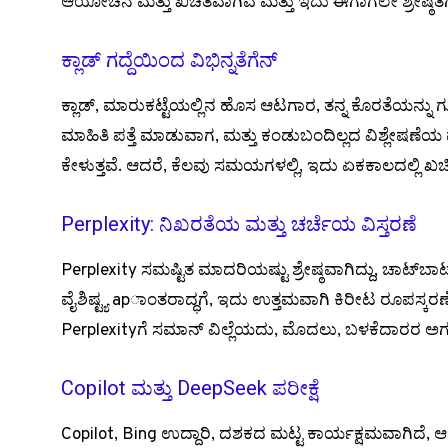
ಆಯೋಚನೆ ಮತ್ತು ಖಚಿತವಾಗಿವೆ ಮತ್ತು ಇದು ಈಗಾಗಲೇ ಶ್ರೇಷ್ಠತೆಗೆ 
ಕ್ಲಾಡ್ ಗದ್ದೆಯಿಂದ ವಿಭಿನ್ನತೆಗೆನ್
ಕ್ಲಾಡ್, ಮಾರುಕಟ್ಟೆಯಲ್ಲಿನ ಹೊಸ ಆಟಗಾರ, ತನ್ನ ಕೊರತೆಯನ್ನು ಗು
ಮಾಹಿತಿ ಪತ್ತೆ ಮಾಡುವಾಗ, ಮತ್ತು ಕಂಡುಬಂದಿಲ್ಲದ ವಿಶ್ಲೇಷಣೆಯ ಮುಖ
ಕೇಳುತ್ತವೆ. ಆದರೆ, ಕೆಲವು ಸಮಯಗಳಲ್ಲಿ, ಇದು ಏಕಕಾಲದಲ್ಲಿ ಖಚ
Perplexity: ನಿಖರತೆಯ ಮತ್ತು ಚರ್ಚೆಯ ವಿಸ್ತರಣೆ
Perplexity ಸಮಷ್ಟಿತ ಮಾದರಿಯಷ್ಟು ಶ್ರೇಷ್ಠವಾಗಿದ್ದು, ಚಾಟ್‌
ವೈಶಿಷ್ಟ್ಯ арқಾಂತರಾದ್ಧಗೆ, ಇದು ಉತ್ತಮವಾಗಿ ಕಿರೀಟ ರೂಪಸ್ಕರಣ
Perplexityಗೆ ಸಮಾನ್ ವಿಲ್ಲೆಯದು, ಮೊದಲು, ಬಳಕೆದಾರರ ಅಗತ್ಯ
Copilot ಮತ್ತು DeepSeek ಪರೀಕ್ಷೆ
Copilot, Bing ಉದ್ದಾರಿ, ದಶಕದ ಮಟ್ಟ ಕಾರ್ಯಕ್ಷಮವಾಗಿದೆ, ಆದ