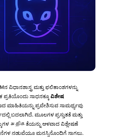
ನ ವಿಧಾನಶಾಸ್ತ್ರ ಮತ್ತು ಫಲಿತಾಂಶಗಳನ್ನು
 ಪ್ರತಿಯೊಂದು ಸಾಧನಕ್ಕೂ
ವಿಶೇಷ
ಕ್ಷಣದ ಮಾಹಿತಿಯನ್ನು ಪ್ರವೇಶಿಸುವ ಸಾಮರ್ಥ್ಯವು
ಲ್ಲಿ ಬದಲಾಗಿದೆ. ಮೂಲಗಳ ಪ್ರಸ್ತುತತೆ ಮತ್ತು
್ಕೆಗಳ அதிகತೆಯನ್ನು ಆಳವಾದ ವಿಶ್ಲೇಷಣೆ
ೋಚನೆಗಳ ನಡುವೆಯೂ ಮನಸ್ಸಿನೊಂದಿಗೆ ಸಾಗಲು.