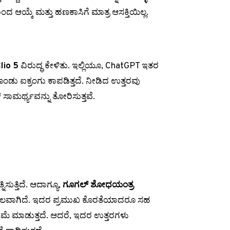
 ಆಯ್ಕೆ ಮತ್ತು ಹಣಕಾಸಿಗೆ ಮಾತ್ರ ಆಸಕ್ತಿಯಿಲ್ಲ.
lio 5
ವಿರುದ್ಧ ಕೇಳಿತು. ಇಲ್ಲಿಯೂ, ChatGPT ಇತರ
ಡು ಐಕ್ರಂಗು ಕಾಪಡಿತ್ತದೆ. ನೀಡಿದ ಉತ್ತರವು
್ ಸಾಮರ್ಥ್ಯವನ್ನು ತೋರಿಸುತ್ತವೆ.
ಸುತ್ತಿದೆ. ಆದಾಗ್ಯೂ,
ಗೂಗಲ್ ಶೋಧಯಂತ್ರ
ು ವಿಫಲವಾಗಿದೆ. ಇದರ ಪ್ರಮುಖ ಕೊರತೆಯಾದರೂ ಸಹ
ಮೆ ಮಾಡುತ್ತದೆ. ಆದರೆ, ಇದರ ಉತ್ತರಗಳು