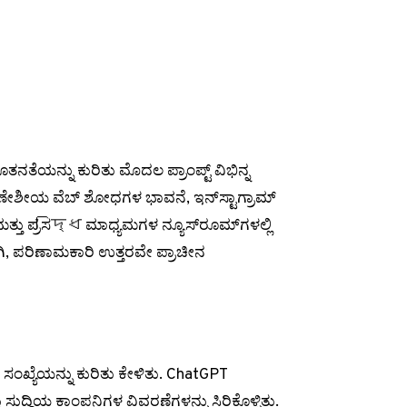
ತನತೆಯನ್ನು ಕುರಿತು ಮೊದಲ ಪ್ರಾಂಪ್ಟ್ ವಿಭಿನ್ನ
ಣೇಶೀಯ ವೆಬ್ ಶೋಧಗಳ ಭಾವನೆ, ಇನ್‌ಸ್ಟಾಗ್ರಾಮ್
ತ್ತು ಪ್ರಸিদ্ধ ಮಾಧ್ಯಮಗಳ ನ್ಯೂಸ್‌ರೂಮ್‌ಗಳಲ್ಲಿ
ಗಿ, ಪರಿಣಾಮಕಾರಿ ಉತ್ತರವೇ ಪ್ರಾಚೀನ
ರ
ಸಂಖ್ಯೆಯನ್ನು ಕುರಿತು ಕೇಳಿತು. ChatGPT
 ಸುದ್ದಿಯ ಕಾಂಪನಿಗಳ ವಿವರಣೆಗಳನ್ನು ಸಿರಿಕೊಳ್ಳಿತು.