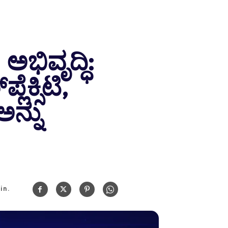
ಅಭಿವೃದ್ಧಿ:
ೆಕ್ಸಿಟಿ,
ನ್ನು
in.