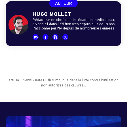
AUTEUR
HUGO MOLLET
Rédacteur en chef pour la rédaction média d'idax,
36 ans et dans l'édition web depuis plus de 18 ans.
Passionné par l'IA depuis de nombreuses années.
actu.ia
News
Kate Bush s'implique dans la lutte contre l'utilisation
non autorisée des œuvres...