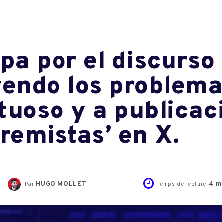
pa por el discurso 
yendo los problema
tuoso y a publicac
tremistas’ en X.
HUGO MOLLET
4
m
Par
Temps de lecture