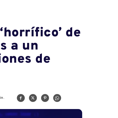
‘horrífico’ de
s a un
iones de
in.