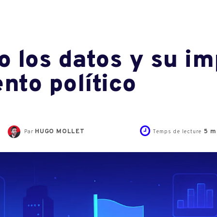
 los datos y su im
to político
HUGO MOLLET
5
mi
Par
Temps de lecture