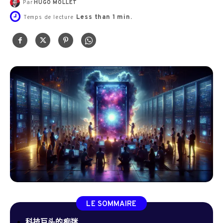
Par
HUGO MOLLET
Less than 1
min.
Temps de lecture
LE SOMMAIRE
科技巨头的痴迷