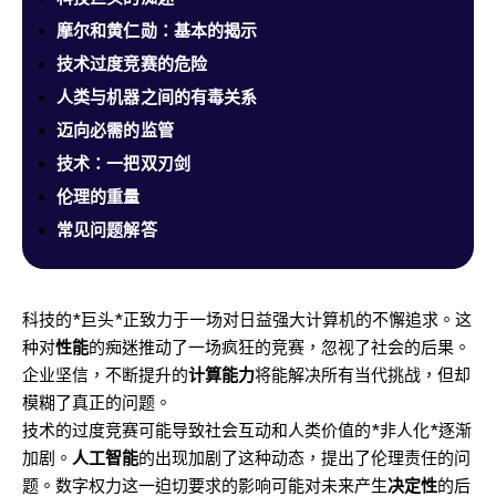
摩尔和黄仁勋：基本的揭示
技术过度竞赛的危险
人类与机器之间的有毒关系
迈向必需的监管
技术：一把双刃剑
伦理的重量
常见问题解答
科技的*巨头*正致力于一场对日益强大计算机的不懈追求。这
种对
性能
的痴迷推动了一场疯狂的竞赛，忽视了社会的后果。
企业坚信，不断提升的
计算能力
将能解决所有当代挑战，但却
模糊了真正的问题。
技术的过度竞赛可能导致社会互动和人类价值的*非人化*逐渐
加剧。
人工智能
的出现加剧了这种动态，提出了伦理责任的问
题。数字权力这一迫切要求的影响可能对未来产生
决定性
的后