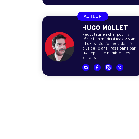
AUTEUR
HUGO MOLLET
Rédacteur en chef pour la
rédaction média d'idax, 36 ans
et dans l'édition web depuis
plus de 18 ans. Passionné par
l'IA depuis de nombreuses
années.