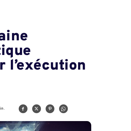
aine
tique
r l’exécution
in.