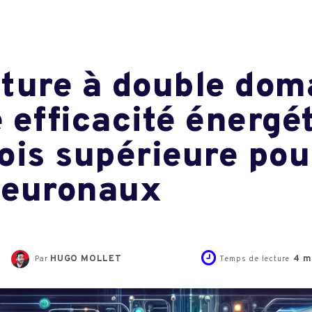
ture à double dom
 efficacité énergé
ois supérieure pou
neuronaux
HUGO MOLLET
4
m
Par
Temps de lecture