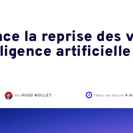
ce la reprise des 
ligence artificiell
HUGO MOLLET
4
m
Par
Temps de lecture