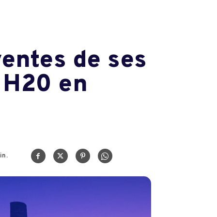
ventes de ses
e H20 en
in.