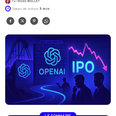
Par
HUGO MOLLET
5
min.
Temps de lecture