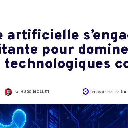
e artificielle s’en
pitante pour domine
 technologiques c
HUGO MOLLET
6
mi
Par
Temps de lecture