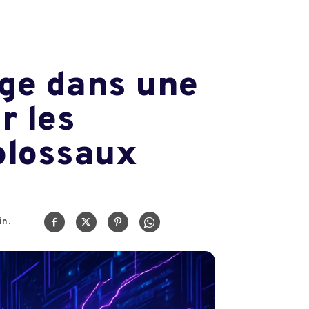
gage dans une
r les
olossaux
n.