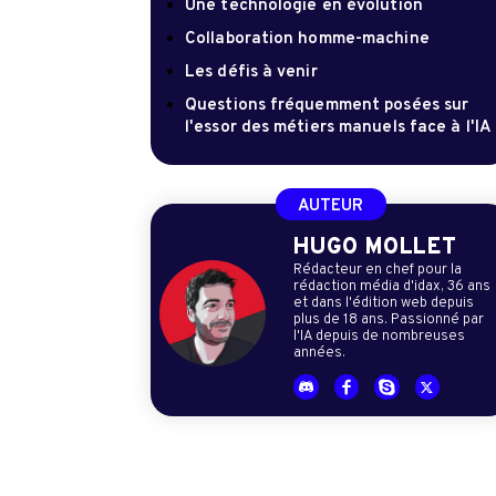
Une technologie en évolution
Collaboration homme-machine
Les défis à venir
Questions fréquemment posées sur
l'essor des métiers manuels face à l'IA
AUTEUR
HUGO MOLLET
Rédacteur en chef pour la
rédaction média d'idax, 36 ans
et dans l'édition web depuis
plus de 18 ans. Passionné par
l'IA depuis de nombreuses
années.