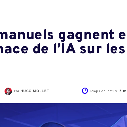
manuels gagnent e
ace de l’IA sur le
HUGO MOLLET
5
mi
Par
Temps de lecture