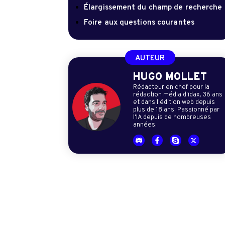
Élargissement du champ de recherche
Foire aux questions courantes
AUTEUR
HUGO MOLLET
Rédacteur en chef pour la
rédaction média d'idax, 36 ans
et dans l'édition web depuis
plus de 18 ans. Passionné par
l'IA depuis de nombreuses
années.