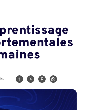
pprentissage
ortementales
umaines
n.