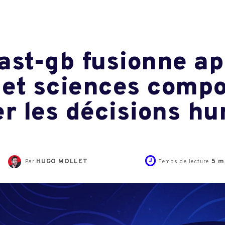
ast-gb fusionne a
 et sciences comp
er les décisions h
HUGO MOLLET
5
mi
Par
Temps de lecture