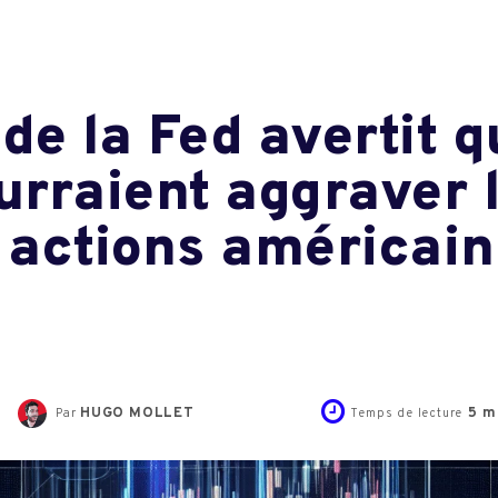
de la Fed avertit q
rraient aggraver l’
s actions américai
HUGO MOLLET
5
mi
Par
Temps de lecture