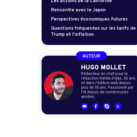
Les actions de la Californie
Rencontre avec le Japon
Perspectives économiques futures
Questions fréquentes sur les tarifs de
Trump et l'inflation
AUTEUR
HUGO MOLLET
Rédacteur en chef pour la
rédaction média d'idax, 36 ans
et dans l'édition web depuis
plus de 18 ans. Passionné par
l'IA depuis de nombreuses
années.