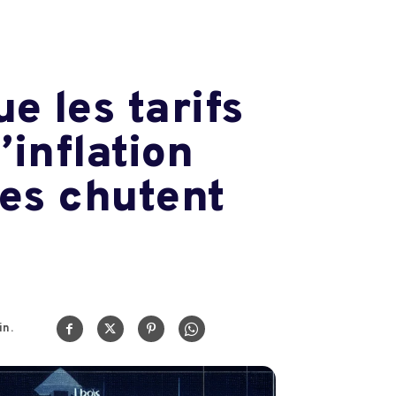
ue les tarifs
inflation
nes chutent
n.