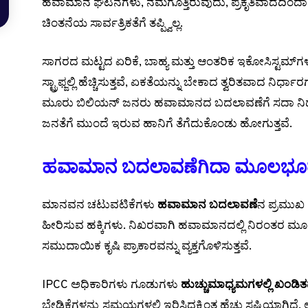
ಹವಾಮಾನ ಘಟನೆಗಳು, ನಮಗೊತ್ತಿರುವುದು, ಪ್ರಕೃತಿವಾದದಿಂದಾಗಿ ಅನ
ಚಿಂತನೆಯ ಸಾರ್ವತ್ರಿಕತೆಗೆ ತಪ್ಪ್ವಿಲ್ಲ.
ಸಾಗರದ ಮಟ್ಟದ ಏರಿಕೆ, ಬಾಹ್ಯ ಮತ್ತು ಆಂತರಿಕ ಇಕೋಸಿಸ್ಟಮ್‌ಗ
ಸ್ಟ್ರಾಫ್ಜಲ್ಲಿ ಹೆಚ್ಚಿಸುತ್ತವೆ, ಏಕತೆಯನ್ನು ಬೇಕಾದ ತ್ವರಿತವಾದ ನಿರ್ಧ
ಮೂರು ಬಿಲಿಯನ್ ಜನರು ಹವಾಮಾನದ ಬದಲಾವಣೆಗೆ ಸದಾ ನಿಧಾನ
ಜನತೆಗೆ ಮುಂದೆ ಇರುವ ಹಾನಿಗೆ ತೆಗೆದುಕೊಂಡು ಹೋಗುತ್ತವೆ.
ಹವಾಮಾನ ಬದಲಾವಣೆಗಿದಾ ಮೂಲಭೂತ
ಮಾನವನ ಚಟುವಟಿಕೆಗಳು
ಹವಾಮಾನ ಬದಲಾವಣೆ
ನ ಪ್ರಮುಖ 
ಹೀರಿಸುವ ಹಕ್ಕಿಗಳು. ನಿಖರವಾಗಿ ಹವಾಮಾನದಲ್ಲಿ ನಿರಂತರ ಮೂರ
ಸಮುದಾಯಿಕ ಕೃಷಿ ಪ್ರಾಕಾರವನ್ನು ವ್ಯಕ್ತಗೊಳಿಸುತ್ತವೆ.
IPCC ಅಧಿಕಾರಿಗಳು ಗೂಡುಗಳು
ಹುಚ್ಚುಮಾಧ್ಯಮಗಳಲ್ಲಿ ಖಂಡಿತವ
ಬೇಡಿಕೆಗಳನ್ನು ಸಮಯಗಳಲ್ಲಿ ಇರಿಸಿದ್ದಕ್ಕಿಂತ ಹೆಚ್ಚು ಸಷ್ಟಿಯಾಗಿದ