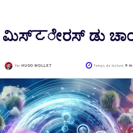
ಸ್ ಮಿಸ್‍टೇರಸ್ ಡು ಚಾ
HUGO MOLLET
9
mi
Par
Temps de lecture