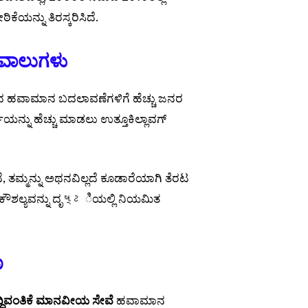
ಕೆಯನ್ನು ತಿರಸ್ಕರಿಸಿದೆ.
ವಾಲುಗಳು
 ವಿಶ್ವದ ಹವಾಮಾನ ಬದಲಾವಣೆಗಳಿಗೆ ಹೆಚ್ಚು ಜನರ
ಯನ್ನು ಹೆಚ್ಚು ಮಾಡಲು ಉತ್ತೂಕಿಲ್ಲಾವಗ್
ೆಸನೆ, ತಮ್ಮನ್ನು ಅಥನವಿಲ್ಲದೆ ಕೂಡಾರೆಯಾಗಿ ತೆರಟ
್ಮಕ ಕೌಶಲ್ಯವನ್ನು ದೃષ્ટಿಯಲ್ಲಿ ನಿಯಮಿತ
ಣ
್ಧಿವಂತಿಕೆ ಮಾನವೀಯ ಸೇವೆ
ಹವಾಮಾನ