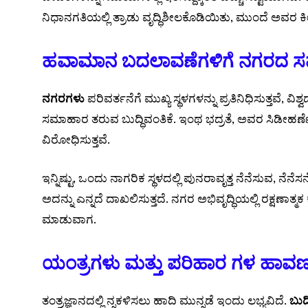
ನಿಧಾನಗತಿಯಲ್ಲಿ ತ್ರಾಡು ವೃದ್ಧಿಶೀಲಕೊಡಿಯಿತು, ಮುಂದೆ ಅವರ ಕೀಠಿ
ಹವಾಮಾನ ಬದಲಾವಣೆಗಳಿಗೆ ನಗರದ ಸ
ನಗರಗಳು
ಪರಿವರ್ತನೆಗೆ ಮುಖ್ಯ ಸ್ಥಳಗಳನ್ನು ಪ್ರತಿನಿಧಿಸುತ್ತವೆ,
ಸಮಾಹಾರ ತರುವ ಬುದ್ಧಿವಂತಿಕೆ. ಇಂಥ ಭದ್ರತೆ, ಅವರ ಸಿಡೀಹರ್ಣೆ
ವಿರೋಧಿಸುತ್ತವೆ.
ಇನ್ನಿಷ್ಟು, ಒಂದು ನಾಗರಿಕ ಸ್ಥಳದಲ್ಲಿ ಪುನರಾವೃತ್ತ ನೆನೆಸುವ, ನೆನ
ಅದನ್ನು ಎನ್ನದೆ ದಾಖಲಿಸುತ್ತದೆ. ನಗರ ಅಭಿವೃದ್ಧಿಯಲ್ಲಿ ರಕ್ಷಣಾತ
ಮಾಡುವಾಗ.
ಯಂತ್ರಗಳು ಮತ್ತು ಪರಿಹಾರ ಗಳ ಹಾವ
ತಂತ್ರಜ್ಞಾನದಲ್ಲಿ ನ್ನಕಳಿಸಲು ಹಾದಿ ಮುನ್ನಡೆ ಇಂದು ಲಭ್ಯವಿದೆ.
ಬುದ