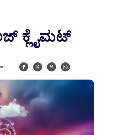
ಂಜ್ ಕ್ಲೈಮಟ್
n.