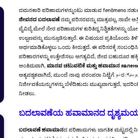
ದಮನಕಾರಿ ಪರಿಣಾಮಗಳನ್ನುಂಟು ಮಾಡುವ fenômeno ನಡುವ
ಜೀವನದ ಬದಲಾವಣೆ
ನಮ್ಮ ಪರಿಸರವನ್ನು ಮಾತ್ರವಲ್ಲ, ನಾವೇ ಅಸ್ತಿ
ವೈವಿದ್ಯೆ ಮೇಲೆ ನೇರ ಪರಿಣಾಮಗಳ ಕುರಿತಿದ್ದ ನಿಶ್ಚಿತತೆಗಳನ್ನು
ಉಲ್ಬಣವನ್ನು ಮುನ್ಸೂಚಿಸುತ್ತಾರೆ. ಈ ವಿಷಯದ ಪ್ರತಿಯೊಂದು ತಿಳ
ಅರ್ಥಮಾಡಿಕೊಳ್ಳಲು ಒಂದು ಕೀರುತ್ತದೆ. ಈ ಪರಿಸರಕ್ಕೆ ಸಂಬಂಧಿಸಿ
ಪರಿಹಾರಗಳನ್ನು ಉತ್ತೇಜಿಸಲು ಅಗತ್ಯವಿದೆ, ಜೀವ ಬಹುದೂರ ಹಕ್ಕ
ಅಂತಿಮವಾಗಿ,
ಮಾನವ ಚಟುವಟಿಕೆ ಮತ್ತು ಹವಾಮಾನ явлени
ಅತ್ಯವಶ್ಯಕವಾಗಿದೆ, ಮುಂದೆ ನಾವು ಪರಂಪರಾ ನಿಟ್ಟೆಗೆ نوರويض್ಗೆ ತೆರವು ಮಾಡುತ್ತೇವೆ. ವಿಜ್ಞಾನೀಯ
ನಿರ್ಜೀವತೆಯನ್ನುಗಳನ್ನು ಬೆಳೆದಿಹುದು ಮುಖ್ಯವಾಗುತ್ತದೆ, ಇದರಿಂ
ನೀಡಲು.
ಬದಲಾವಣೆಯ ಹವಾಮಾನದ ದೃಶ್ಯಮಯ
ಬದಲಾವಣೆ ಹವಾಮಾನ
ದ ಪರಿಣಾಮಗಳು ಜಾಗತಿಕ ಮಟ್ಟದಲ್ಲಿ ನಿ