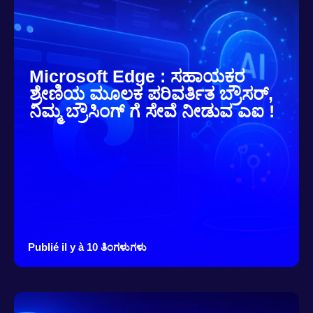
Microsoft Edge : ಸಹಾಯಕರ
ಶ್ರೇಣಿಯ ಮೂಲಕ ಪರಿವರ್ತಿತ ಬ್ರೌಸರ್,
ನಿಮ್ಮ ಬ್ರೌಸಿಂಗ್ ಗೆ ಸೇವೆ ನೀಡುವ ಎಐ !
Publié il y à 10 ತಿಂಗಳುಗಳು