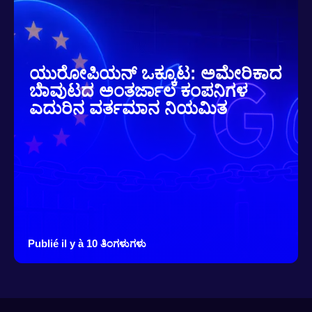
ಯುರೋಪಿಯನ್ ಒಕ್ಕೂಟ: ಅಮೇರಿಕಾದ
ಬೆಾವುಟದ ಅಂತರ್ಜಾಲ ಕಂಪನಿಗಳ
ಎದುರಿನ ವರ್ತಮಾನ ನಿಯಮಿತ
Publié il y à 10 ತಿಂಗಳುಗಳು