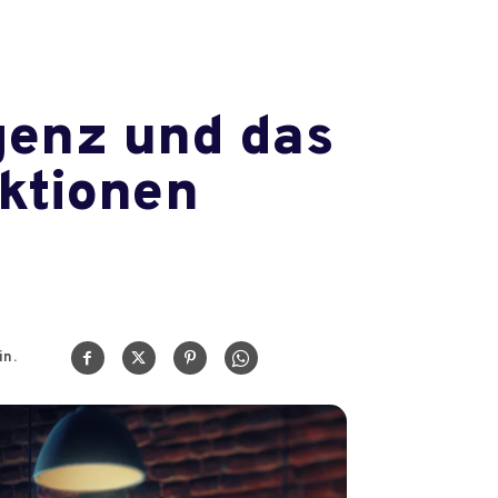
genz und das
aktionen
n.