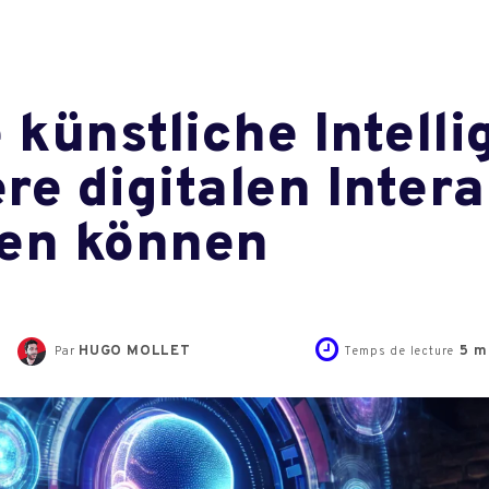
künstliche Intelli
re digitalen Inter
ren können
HUGO MOLLET
5
mi
Par
Temps de lecture