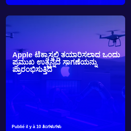
Apple ಟೆಕ್ಸಾಸ್ನಲ್ಲಿ ತಯಾರಿಸಲಾದ ಒಂದು
ಪ್ರಮುಖ ಉತ್ಪನ್ನದ ಸಾಗಣೆಯನ್ನು
ಪ್ರಾರಂಭಿಸುತ್ತಿದೆ
Publié il y à 10 ತಿಂಗಳುಗಳು