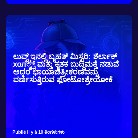
ಲುವ್ವ್ರ್ಇನಲ್ಲಿ ಬೃಹತ್ ಮಿಸ್ಟರಿ: ಶೆರ್ಲಾಕ್
хол್ಮ್ಸ್ ಮತ್ತು ಕೃತಕ ಬುದ್ಧಿಮತ್ತೆ ನಡುವೆ
ಅದರ ಛಾಯಾಚಿತ್ರೀಕರಣವನ್ನು
ವರ್ಣಿಸುತ್ತಿರುವ ಫೋಟೋಶ್ರೇಯೋಕೆ
Publié il y à 10 ತಿಂಗಳುಗಳು