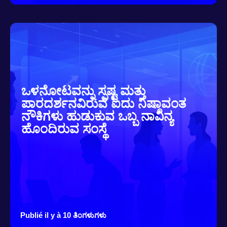
ಒಳನೋಟವನ್ನು ಸ್ಪಷ್ಟ ಮತ್ತು
ಪಾರದರ್ಶನವಿರುವ ಐದು ನಿಷ್ಠಾವಂತ
ನೌಕಿಗಳು ಹುಡುಕುವ ಒಬ್ಬ ನಾವಿನ್ಯ
ಹೊಂದಿರುವ ಸಂಸ್ಥೆ
Publié il y à 10 ತಿಂಗಳುಗಳು