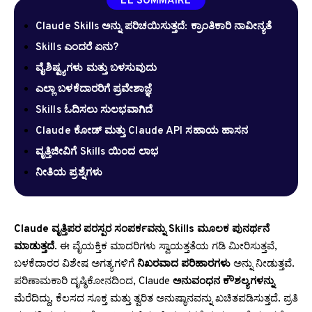
LE SOMMAIRE
Claude Skills ಅನ್ನು ಪರಿಚಯಿಸುತ್ತದೆ: ಕ್ರಾಂತಿಕಾರಿ ನಾವೀನ್ಯತೆ
Skills ಎಂದರೆ ಏನು?
ವೈಶಿಷ್ಟ್ಯಗಳು ಮತ್ತು ಬಳಸುವುದು
ಎಲ್ಲಾ ಬಳಕೆದಾರರಿಗೆ ಪ್ರವೇಶಾಜ್ಞೆ
Skills ಓದಿಸಲು ಸುಲಭವಾಗಿದೆ
Claude ಕೋಡ್ ಮತ್ತು Claude API ಸಹಾಯ ಹಾಸನ
ವೃತ್ತಿಜೀವಿಗೆ Skills ಯಿಂದ ಲಾಭ
ನೀತಿಯ ಪ್ರಶ್ನೆಗಳು
Claude ವೃತ್ತಿಪರ ಪರಸ್ಪರ ಸಂಪರ್ಕವನ್ನು Skills ಮೂಲಕ ಪುನರ್ಥನೆ
ಮಾಡುತ್ತದೆ
. ಈ ವೈಯಕ್ತಿಕ ಮಾದರಿಗಳು ಸ್ವಾಯತ್ತತೆಯ ಗಡಿ ಮೀರಿಸುತ್ತವೆ,
ಬಳಕೆದಾರರ ವಿಶೇಷ ಅಗತ್ಯಗಳಿಗೆ
ನಿಖರವಾದ ಪರಿಹಾರಗಳು
ಅನ್ನು ನೀಡುತ್ತವೆ.
ಪರಿಣಾಮಕಾರಿ ದೃಷ್ಠಿಕೋನದಿಂದ, Claude
ಅನುವಂಧನ ಕೌಶಲ್ಯಗಳನ್ನು
ಮೆರೆದಿದ್ದು, ಕೆಲಸದ ಸೂಕ್ತ ಮತ್ತು ತ್ವರಿತ ಅನುಷ್ಠಾನವನ್ನು ಖಚಿತಪಡಿಸುತ್ತದೆ. ಪ್ರತಿ