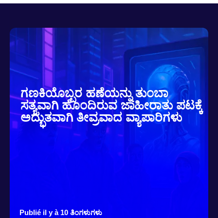
ಗಣಕಿಯೊಬ್ಬರ ಹಣೆಯನ್ನು ತುಂಬಾ
ಸತ್ಯವಾಗಿ ಹೊಂದಿರುವ ಜಾಹೀರಾತು ಪಟಕ್ಕೆ
ಅದ್ಭುತವಾಗಿ ತೀವ್ರವಾದ ವ್ಯಾಪಾರಿಗಳು
Publié il y à 10 ತಿಂಗಳುಗಳು