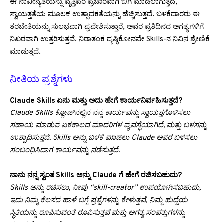
ಈ ನಾವೀನ್ಯತೆಯನ್ನು ವೃತ್ತಿಪರ ಪ್ರಚಾರವಾಗಿ ಬಿಗಿ ಮಾಡಲಾಗುತ್ತದೆ,
ಸ್ವಾಯತ್ತತೆಯ ಮೂಲಕ ಉತ್ಪಾದಕತೆಯನ್ನು ಹೆಚ್ಚಿಸುತ್ತದೆ. ಬಳಕೆದಾರರು ಈ
ತರಬೇತಿಯನ್ನು ಸುಲಭವಾಗಿ ಪ್ರವೇಶಿಸುತ್ತಾರೆ, ಅವರ ಪ್ರತಿದಿನದ ಅಗತ್ಯಗಳಿಗೆ
ನಿಖರವಾಗಿ ಉತ್ತರಿಸುತ್ತವೆ. ನಿರಾತಂಕ ದೃಷ್ಠಿಕೋನವೇ Skills-ನ ನಿವಿನ ಶ್ರೇಣಿಕೆ
ಮಾಡುತ್ತದೆ.
ನೀತಿಯ ಪ್ರಶ್ನೆಗಳು
Claude Skills ಏನು ಮತ್ತು ಅದು ಹೇಗೆ ಕಾರ್ಯನಿರ್ವಹಿಸುತ್ತದೆ?
Claude Skills ಕ್ಲೋಡ್‌ನಲ್ಲಿನ ನನ್ನ ಕಾರ್ಯವನ್ನು ಸ್ವಾಯತ್ತಗೊಳಿಸಲು
ಸಹಾಯ ಮಾಡುವ ಏಕಕಾಲದ ಮಾದರಿಗಳ ವ್ಯವಸ್ಥೆಯಾಗಿದೆ, ಮತ್ತು ಬಳಸನ್ನು
ಉತ್ಪಾದಿಸುತ್ತದೆ. Skills ಅನ್ನು ಬಳಕೆ ಮಾಡಲು Claude ಅವರ ಬಳಸಲು
ಸಂಬಂಧಿಸಿದಾಗ ಕಾರ್ಯವನ್ನು ನಡೆಸುತ್ತದೆ.
ನಾನು ನನ್ನ ಸ್ವಂತ Skills ಅನ್ನು Claude ಗೆ ಹೇಗೆ ರಚಿಸಬಹುದು?
Skills ಅನ್ನು ರಚಿಸಲು, ನೀವು “skill-creator” ಉಪಯೋಗಿಸಬಹುದು,
ಇದು ನಿಮ್ಮ ಕೆಲಸದ ಹಾಳೆ ಬಗ್ಗೆ ಪ್ರಶ್ನೆಗಳನ್ನು ಕೇಳುತ್ತವೆ, ನಿಮ್ಮ ಹುದ್ದೆಯ
ಸ್ಥಿತಿಯನ್ನು ರೂಪಿಸುವಂತೆ ರೂಪಿಸುತ್ತವೆ ಮತ್ತು ಅಗತ್ಯ ಸಂಪತ್ತುಗಳನ್ನು