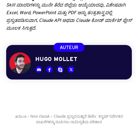
Skill ಮಾದರಿಗಳನ್ನು ಮುನೇ ತೆರೆದ ಜಿಲ್ಲೆಯ ಆಯ್ಕೆಯಾದವು, ವಿಶೇಷವಾಗಿ
Excel, Word, PowerPoint ಮತ್ತು PDF ಅನ್ನು ತಂತ್ರಶಾಸ್ತ್ರದಲ್ಲಿ
ಪ್ರಸ್ತುತಪಡಿಸುವಾಗ, Claude API ಅಥವಾ Claude ಕೋಡ್ ಮಾರ್ಕೆಟ್ ಪ್ಲೇಸ್
ಮೂಲಕ ಸಿಗುತ್ತದೆ.
AUTEUR
HUGO MOLLET
actu.ia
Non classé
Claude ಪ್ರಸ್ತಾವಿಸುತ್ತಾನೆ Skills : ಕಸ್ಟಮ್ ನಿರ್ದೇಶನ
ದಾಖಲೆಗಳನ್ನು ರೂಪಿಸಲು ನಾವೀನ್ಯತೆಯ ಪರಿಹಾರ