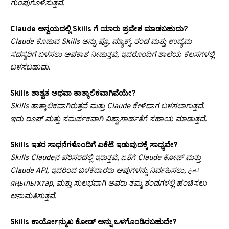
ಗುಂಪುಗೊಳಿಸುತ್ತವೆ.
Claude ಅನ್ವಯದಲ್ಲಿ Skills ಗೆ ಯಾರು ಪ್ರವೇಶ ಮಾಡಬಹುದು?
Claude ಕೊಡುವ Skills ಅನ್ನು ಪ್ರೊ, ಮ್ಯಾಕ್ಸ್, ತಂಡ ಮತ್ತು ಉದ್ಯಮ
ಸದಸ್ಯರಿಗೆ ಬಳಸಲು ಅವಕಾಶ ನೀಡುತ್ತವೆ, ಇದರೊಂದಿಗೆ ಶಾಲೆಯ ಕೆಲಸಗಳಲ್ಲಿ
ಬಳಸಬಹುದು.
Skills ಶಾಶ್ವತ ಅಥವಾ ತಾತ್ಕಾಲಿಕವಾಗಿವೆಯೇ?
Skills ತಾತ್ಕಾಲಿಕವಾಗಿರುತ್ತವೆ ಮತ್ತು Claude ಕೇಳಿದಾಗ ಬಳಸಲಾಗುತ್ತದೆ.
ಇದು ರೂಪ್ ಮತ್ತು ಸಮರ್ಪಕವಾಗಿ ವಿಶ್ವಾಸಾರ್ಹತೆಗೆ ಸಹಾಯ ಮಾಡುತ್ತದೆ.
Skills ಇತರ ಸಾಧನೆಗಳೊಂದಿಗೆ ಏಕೆಟೆ ಇಡುವುದಕ್ಕೆ ಸಾಧ್ಯವೇ?
Skills Claudeನ ಪರಿಸರದಲ್ಲಿ ಇರುತ್ತವೆ, ಜತೆಗೆ Claude ಕೋಡ್ ಮತ್ತು
Claude API, ಇದರಿಂದ ಬಳಕೆದಾರರು ಅವುಗಳನ್ನು ನಿರ್ವಹಿಸಲು, نسخ
яңылыҡтар, ಮತ್ತು ಸುಲಭವಾಗಿ ಅವರು ತಮ್ಮ ತಂಡಗಳಲ್ಲಿ ಹಂಚಿಸಲು
ಅನುಮತಿಸುತ್ತವೆ.
Skills ಕಾರ್ಯೋನ್ಮುಖ ಕೋಡ್ ಅನ್ನು ಒಳಗೊಂಡಿರಬಹುದೇ?