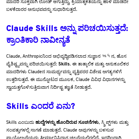
ಮಾದರಿ ಸೂಕ್ತವಾಗಿ ಲೋಡ್ ಆಗುತ್ತಿದ್ದು, ಕ್ರಿಯಾತ್ಮಕತೆಯನ್ನು ಹಾಳೆ ಮಾಡದೇ
ಬಳಕೆದಾರರ ಅನುಭವವನ್ನು ಸುಧಾರಿಸುತ್ತದೆ.
Claude Skills ಅನ್ನು ಪರಿಚಯಿಸುತ್ತದೆ:
ಕ್ರಾಂತಿಕಾರಿ ನಾವೀನ್ಯತೆ
Claude, Anthropicನಿಂದ ಅಭಿವೃದ್ಧಿಪಡಿಸಲಾದ ಸುಜ್ಞಾನ સાધನ, ಹೊಸ
ವೈಶಿಷ್ಟ್ಯವನ್ನು ಪರಿಚಯಿಸುತ್ತದೆ:
Skills
. ಈ ತಾತ್ಕಾಲಿಕ ಮತ್ತು ಅನುಕೂಲಿಕರ
ಮಾದರಿಗಳು Claudeನ ಸಾಮರ್ಥ್ಯವನ್ನು ವೃತ್ತಿಪರರ ವಿಶೇಷ ಅಗತ್ಯಗಳಿಗೆ
ಉತ್ತರಿಸುತ್ತವೆ. ಈ ಮುನ್ನೋಟದ ಮೂಲಕ, Claude ವಿವಿಧ ವಿಧಾನಗಳನ್ನು
ಸ್ವಾಯತ್ತಗೊಳಿಸುತ್ತಿರುವಾಗ ನಿರ್ದಿಷ್ಟ ತಜ್ಞತೆ ನೀಡುತ್ತದೆ.
Skills ಎಂದರೆ ಏನು?
Skills ಎಂಬುದು
ಹುದ್ದೆಗಳನ್ನು ಹೊಂದಿರುವ ಸೂಚನೆಗಳು
, ಸ್ಕ್ರಿಪ್ಟ್‌ಗಳು ಮತ್ತು
ಸಂಪತ್ತುಗಳಲ್ಲಿ ಸಾಗಣೆ ಮಾಡುತ್ತದೆ. Claude ಅವುಗಳನ್ನು ಬಳಸುವ
ಪ್ರಾಯೋಜನೆಯನ್ನು ತೀರ್ಮಾನಿಸಿದಾಗ ಚಲನೆಯಲ್ಲಿರಲಿದೆ, ಇದರಿಂದಾಗಿ