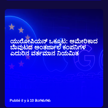
ಯುರೋಪಿಯನ್ ಒಕ್ಕೂಟ: ಅಮೇರಿಕಾದ
ಬೆಾವುಟದ ಅಂತರ್ಜಾಲ ಕಂಪನಿಗಳ
ಎದುರಿನ ವರ್ತಮಾನ ನಿಯಮಿತ
Publié il y à 10 ತಿಂಗಳುಗಳು