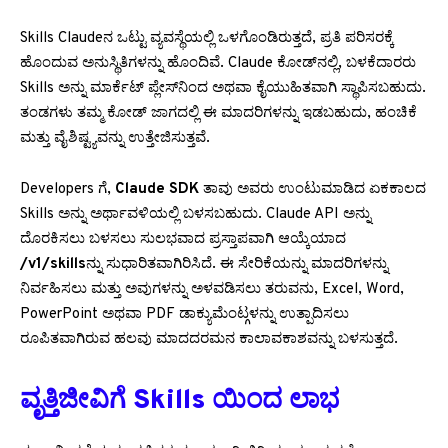
Skills Claudeನ ಒಟ್ಟು ವ್ಯವಸ್ಥೆಯಲ್ಲಿ ಒಳಗೊಂಡಿರುತ್ತದೆ, ಪ್ರತಿ ಪರಿಸರಕ್ಕೆ
ಹೊಂದುವ ಅನುಸ್ಥಿತಿಗಳನ್ನು ಹೊಂದಿವೆ. Claude ಕೋಡ್‌ನಲ್ಲಿ, ಬಳಕೆದಾರರು
Skills ಅನ್ನು ಮಾರ್ಕೆಟ್ ಪ್ಲೇಸ್‌ನಿಂದ ಅಥವಾ ಕೈಯುಹಿತವಾಗಿ ಸ್ಥಾಪಿಸಬಹುದು.
ತಂಡಗಳು ತಮ್ಮ ಕೋಡ್ ಜಾಗದಲ್ಲಿ ಈ ಮಾದರಿಗಳನ್ನು ಇಡಬಹುದು, ಹಂಚಿಕೆ
ಮತ್ತು ವೈಶಿಷ್ಟ್ಯವನ್ನು ಉತ್ತೇಜಿಸುತ್ತವೆ.
Developers ಗೆ,
Claude SDK
ತಾವು ಅವರು ಉಂಟುಮಾಡಿದ ಏಕಕಾಲದ
Skills ಅನ್ನು ಅರ್ಥಾವಳಿಯಲ್ಲಿ ಬಳಸಬಹುದು. Claude API ಅನ್ನು
ದೊರಕಿಸಲು ಬಳಸಲು ಸುಲಭವಾದ ಪ್ರಸ್ತಾಪವಾಗಿ ಆಯ್ಕೆಯಾದ
/v1/skills
ನ್ನು ಸುಧಾರಿತವಾಗಿರಿಸಿದೆ. ಈ ಸೇರಿಕೆಯನ್ನು ಮಾದರಿಗಳನ್ನು
ನಿರ್ವಹಿಸಲು ಮತ್ತು ಅವುಗಳನ್ನು ಅಳವಡಿಸಲು ತರುವನು, Excel, Word,
PowerPoint ಅಥವಾ PDF ಡಾಕ್ಯುಮೆಂಟ್ಗಳನ್ನು ಉತ್ಪಾದಿಸಲು
ರೂಪಿತವಾಗಿರುವ ಹಲವು ಮಾದದರಮನ ಕಾಲಾವಕಾಶವನ್ನು ಬಳಸುತ್ತದೆ.
ವೃತ್ತಿಜೀವಿಗೆ Skills ಯಿಂದ ಲಾಭ