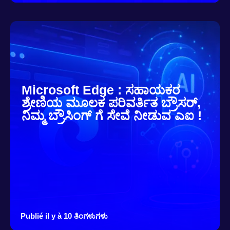
Microsoft Edge : ಸಹಾಯಕರ
ಶ್ರೇಣಿಯ ಮೂಲಕ ಪರಿವರ್ತಿತ ಬ್ರೌಸರ್,
ನಿಮ್ಮ ಬ್ರೌಸಿಂಗ್ ಗೆ ಸೇವೆ ನೀಡುವ ಎಐ !
Publié il y à 10 ತಿಂಗಳುಗಳು