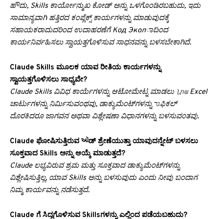
ಹೌದು, Skills ಕಾರ್ಯೋನ್ಮುಖ ಕೋಡ್ ಅನ್ನು ಒಳಗೊಂಡಿರಬಹುದು, ಇದು
ಸಾಮಾನ್ಯವಾಗಿ ಹತ್ತಿರದ ಕಂಪ್ಲೆಕ್ಸ್ ಕಾರ್ಯಗಳನ್ನು ಮಾಡುವುದಕ್ಕೆ
ಸಹಾಯಕರಾದುದರಿಂದ ಉದಾಹರಣೆಗೆ Код Эколಾದಿಂದ
ಕಾರ್ಯನಿರ್ವಹಿಸಲು ಸ್ವಾಯತ್ತಗೊಳಿಸುವ ಸಾಧನವನ್ನು ಬಳಸಬೇಕಾಗಿದೆ.
Claude Skills ಮೂಲಕ ಯಾವ ರೀತಿಯ ಕಾರ್ಯಗಳನ್ನು
ಸ್ವಾಯತ್ತಗೊಳಿಸಲು ಸಾಧ್ಯವೇ?
Claude Skills ವಿವಿಧ ಕಾರ್ಯೆಗಳನ್ನು ಆಟೋಮೇಟ್ನ ಮಾಡಲು Նրա Excel
ಚಾರ್ಟುಗಳನ್ನು ನಿರ್ಮಿಸುವಂಥವು, ಡಾಕ್ಯುಮೆಂಟ್‌ಗಳನ್ನು גרಫಿಕಲ್
ದೊರಕಿದರೂ ಜಾಗವನ ಅಥವಾ ವಿಶ್ಲೇಷಣಾ ವಿಧಾನಗಳನ್ನು ಬಳಸುವಂತವು.
Claude ಘೋಷಿಸುತ್ತಿರುವ ઑಡ್ ಶ್ರೇಣೆಯುತ್ತಾ ಯಾವುದನ್ನೇಟ್ ಬಳಸಲು
ಸೂಕ್ತವಾದ Skills ಅನ್ನು ಆಯ್ಕೆ ಮಾಡುತ್ತದೆ?
Claude ಲಭ್ಯವಿರುವ ಶ್ರಮ ಮತ್ತು ಸೂಕ್ತವಾದ ಡಾಕ್ಯುಮೆಂಟ್‌ಗಳನ್ನು
ವಿಶ್ಲೇಷಿಸುತ್ತಿಲ್ಲ, ಯಾವ Skills ಅನ್ನು ಬಳಸುವುದು ಎಂದು ನೀವು ಬಂದಾಗ
ನಿಮ್ಮ ಕಾರ್ಯವನ್ನು ನಡೆಸುತ್ತದೆ.
Claude ಗೆ ಸಿದ್ಧಗೊಳಿಸುವ Skillsಗಳನ್ನು ಎಲ್ಲಿಂದ ಪಡೆಯಬಹುದು?