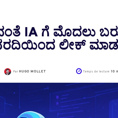
ದಂತೆ IA ಗೆ ಮೊದಲು ಬರ
ವರದಿಯಿಂದ ಲೀಕ್ ಮಾ
HUGO MOLLET
10
m
Par
Temps de lecture