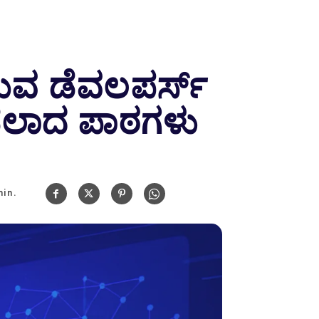
ುವ ಡೆವಲಪರ್ಸ್
ಡಲಾದ ಪಾಠಗಳು
in.