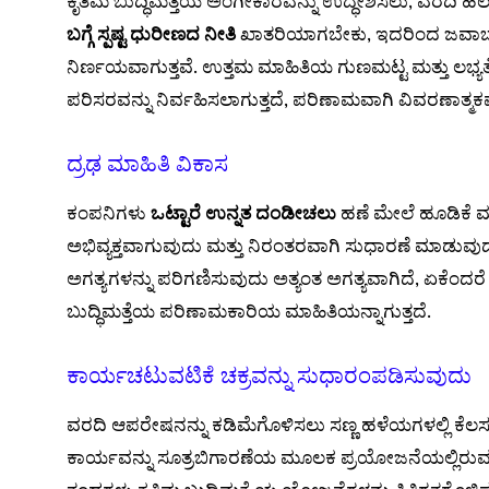
ಕೃತಿಮ ಬುದ್ಧಿಮತ್ತೆಯ ಅಂಗೀಕಾರವನ್ನು ಉದ್ಧೇಶಿಸಲು, ವರದಿ ಹಲ
ಬಗ್ಗೆ ಸ್ಪಷ್ಟ ಧುರೀಣದ ನೀತಿ
ಖಾತರಿಯಾಗಬೇಕು, ಇದರಿಂದ ಜವಾಬ್ದ
ನಿರ್ಣಯವಾಗುತ್ತವೆ. ಉತ್ತಮ ಮಾಹಿತಿಯ ಗುಣಮಟ್ಟ ಮತ್ತು ಲಭ್ಯತೆ
ಪರಿಸರವನ್ನು ನಿರ್ವಹಿಸಲಾಗುತ್ತದೆ, ಪರಿಣಾಮವಾಗಿ ವಿವರಣಾತ್ಮಕವ
ದ್ರಢ ಮಾಹಿತಿ ವಿಕಾಸ
ಕಂಪನಿಗಳು
ಒಟ್ಟಾರೆ ಉನ್ನತ ದಂಡೀಚಲು
ಹಣೆ ಮೇಲೆ ಹೂಡಿಕೆ ಮ
ಅಭಿವ್ಯಕ್ತವಾಗುವುದು ಮತ್ತು ನಿರಂತರವಾಗಿ ಸುಧಾರಣೆ ಮಾಡುವು
ಅಗತ್ಯಗಳನ್ನು ಪರಿಗಣಿಸುವುದು ಅತ್ಯಂತ ಅಗತ್ಯವಾಗಿದೆ, ಏಕೆಂದರೆ 
ಬುದ್ಧಿಮತ್ತೆಯ ಪರಿಣಾಮಕಾರಿಯ ಮಾಹಿತಿಯನ್ನಾಗುತ್ತದೆ.
ಕಾರ್ಯಚಟುವಟಿಕೆ ಚಕ್ರವನ್ನು ಸುಧಾರಂಪಡಿಸುವುದು
ವರದಿ ಆಪರೇಷನನ್ನು ಕಡಿಮೆಗೊಳಿಸಲು ಸಣ್ಣ ಹಳೆಯಗಳಲ್ಲಿ ಕೆಲಸವನ್ನ
ಕಾರ್ಯವನ್ನು ಸೂತ್ರಬಿಗಾರಣೆಯ ಮೂಲಕ ಪ್ರಯೋಜನೆಯಲ್ಲಿರುವ