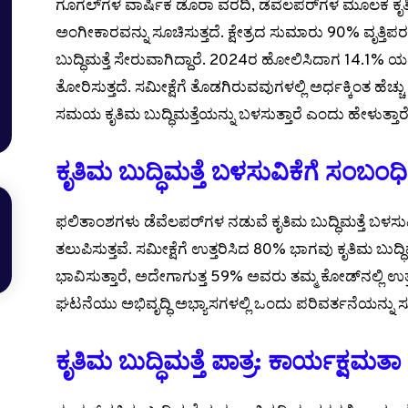
ಗೂಗಲ್‌ಗಳ ವಾರ್ಷಿಕ ಡೊರಾ ವರದಿ, ಡೆವೆಲಪರ್‌ಗಳ ಮೂಲಕ ಕೃತಿ
ಅಂಗೀಕಾರವನ್ನು ಸೂಚಿಸುತ್ತದೆ. ಕ್ಷೇತ್ರದ ಸುಮಾರು 90% ವೃತ್ತಿಪ
ಬುದ್ಧಿಮತ್ತೆ ಸೇರುವಾಗಿದ್ದಾರೆ. 2024ರ ಹೋಲಿಸಿದಾಗ 14.1% ಯಷ್ಟು 
ತೋರಿಸುತ್ತದೆ. ಸಮೀಕ್ಷೆಗೆ ತೊಡಗಿರುವವುಗಳಲ್ಲಿ ಅರ್ಧಕ್ಕಿಂತ ಹೆಚ್ಚ
ಸಮಯ ಕೃತಿಮ ಬುದ್ಧಿಮತ್ತೆಯನ್ನು ಬಳಸುತ್ತಾರೆ ಎಂದು ಹೇಳುತ್ತಾರೆ
ಕೃತಿಮ ಬುದ್ಧಿಮತ್ತೆ ಬಳಸುವಿಕೆಗೆ ಸಂಬ
ಫಲಿತಾಂಶಗಳು ಡೆವೆಲಪರ್‌ಗಳ ನಡುವೆ ಕೃತಿಮ ಬುದ್ಧಿಮತ್ತೆ ಬ
ತಲುಪಿಸುತ್ತವೆ. ಸಮೀಕ್ಷೆಗೆ ಉತ್ತರಿಸಿದ 80% ಭಾಗವು ಕೃತಿಮ ಬುದ್ಧಿ
ಭಾವಿಸುತ್ತಾರೆ, ಅದೇಗಾಗುತ್ತ 59% ಅವರು ತಮ್ಮ ಕೋಡ್‌ನಲ್ಲಿ ಉತ
ಘಟನೆಯು ಅಭಿವೃದ್ಧಿ ಅಭ್ಯಾಸಗಳಲ್ಲಿ ಒಂದು ಪರಿವರ್ತನೆಯನ್ನು ಸೂ
ಕೃತಿಮ ಬುದ್ಧಿಮತ್ತೆ ಪಾತ್ರ: ಕಾರ್ಯಕ್ಷಮತಾ ವ