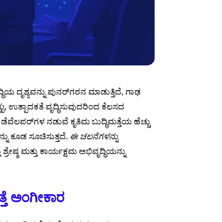
ವೃದ್ಧಿಯ ದೃಶ್ಯವನ್ನು ಪುನರ್‌ಗಠನ ಮಾಡುತ್ತಿದೆ, ಗಾಢ
ಟು
, ಉತ್ಪಾದಕತೆ ವೃದ್ಧಿಸುವುದರಿಂದ ಕೆಲಸದ
ಡೆವೆಲಪರ್‌ಗಳ ನಡುವೆ ಕೃತಿಮ ಬುದ್ಧಿಮತ್ತೆಯ ಹೆಚ್ಚು
್ನು ಕೂಡ ಸೂಚಿಸುತ್ತದೆ.
ಈ ಚಲನೆಗಳನ್ನು
ಶ್ರೇಷ್ಠ ಮತ್ತು ಕಾರ್ಯಕ್ಷಮ ಅಭಿವೃದ್ಧಿಯನ್ನು
್ತೆ ಅಂಗೀಕಾರ