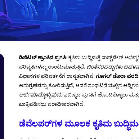
ಡಿಜಿಟಲ್ ಕ್ರಾಂತಿ‌ನ ಪ್ರಗತಿ
: ಕೃತಿಮ ಬುದ್ಧಿಮತ್ತೆ ಸಾಫ್ಟ್‌ವೇರ್ ಅಭಿ
ಪರಿವೃತಿಗಳನ್ನು ಉಂಟುಮಾಡುತ್ತಿದೆ.
ಚಿಂತೆಸರಹದ್ದುಗಳು ಬಹಳಷ್
ವಿಧಾನಗಳ ಪರಿವರ್ತನೆಗೆ ಉನ್ನತವಾಗಿವೆ.
ಗೂಗಲ್ ಡೊರಾ ವರದಿ
ಅನುಗ್ರಹವನ್ನು ತೋರಿಸುತ್ತಿದೆ, ಆದರೆ ಸಂಘಟನೆಯಲ್ಲಿನ ಅಡ್ಡಿಗಳನ
ಅರ್ಥಮಾಡ್ಕೊಳ್ಳುವುದು
ಭವಿಷ್ಯದ ಪ್ರಗತಿಗೆ ಹೊಂದಿಕೊಳ್ಳಲು ಮತ್ತು 
ಖಾತ್ರಿಪಡಿಸಲು ಪರಾಧಿಕಾರವಾಗಿದೆ.
ಡೆವೆಲಪರ್‌ಗಳ ಮೂಲಕ ಕೃತಿಮ ಬುದ್ಧಿಮತ