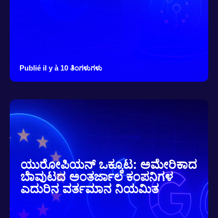
Publié il y à 10 ತಿಂಗಳುಗಳು
ಯುರೋಪಿಯನ್ ಒಕ್ಕೂಟ: ಅಮೇರಿಕಾದ
ಬೆಾವುಟದ ಅಂತರ್ಜಾಲ ಕಂಪನಿಗಳ
ಎದುರಿನ ವರ್ತಮಾನ ನಿಯಮಿತ