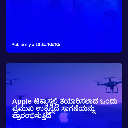
Publié il y à 10 ತಿಂಗಳುಗಳು
Apple ಟೆಕ್ಸಾಸ್ನಲ್ಲಿ ತಯಾರಿಸಲಾದ ಒಂದು
ಪ್ರಮುಖ ಉತ್ಪನ್ನದ ಸಾಗಣೆಯನ್ನು
ಪ್ರಾರಂಭಿಸುತ್ತಿದೆ