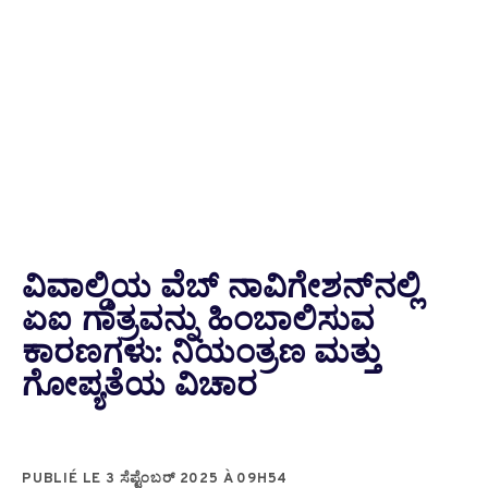
ವಿವಾಲ್ಡಿಯ ವೆಬ್ ನಾವಿಗೇಶನ್‌ನಲ್ಲಿ
ಏಐ ಗಾತ್ರವನ್ನು ಹಿಂಬಾಲಿಸುವ
ಕಾರಣಗಳು: ನಿಯಂತ್ರಣ ಮತ್ತು
ಗೋಪ್ಯತೆಯ ವಿಚಾರ
PUBLIÉ LE 3 ಸೆಪ್ಟೆಂಬರ್ 2025 À 09H54