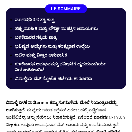
LE SOMMAIRE
ಮಾನವನೇರಿದ ತತ್ವ ಶಾಸ್ತ್ರ
ತಪ್ಪು ಮಾಹಿತಿ ಮತ್ತು ಬೌದ್ಧಿಕ ಸಂಪತ್ತಿನ ಅಪಾಯಗಳು
ಬಳಕೆದಾರನ ಸಕ್ರಿಯ ಪಾತ್ರ
ಭವಿಷ್ಯದ ಆಯ್ಕೆಗಳು ಮತ್ತು ತಂತ್ರಜ್ಞಾನ ಉಲ್ಲೇಖ
ಜಟಿಲ ಮತ್ತು ವಿಸ್ತಾರ ಆನುವಾಸಿಕೆ
ಬಳಕೆದಾರನ ಅನುಭವವನ್ನು ನವೀನತೆಗೆ ಹೃದಯವಾಗಿಯೇ
ನಿಯೋಜಿಸಲಾಗಿದೆ
ವಿವಾಲ್ಡಿಯ ವೆಬ್ ಸ್ಫೋಟಕ ಚರ್ಚೆಯ ಕಾರಣಗಳು
ವಿವಾಲ್ಡಿ ಬಳಕೆದಾರlarının ತಮ್ಮ ಸುಗಮಿಕೆಯ ಮೇಲೆ ನಿಯಂತ್ರಣವನ್ನು
ಉಳಿಸುತ್ತದೆ
. ಈ ಧೈರ್ಯವಂತ ಬ್ರೌಸರ್ ಏಕಕಾಲದಲ್ಲಿ ಐಚ್ಛಿಕವಾದ
ಇಂಟೆಲಿಜೆನ್ಸ್ ಅನ್ನು ಸೇರಿಸಲು ನಿರಾಕರಿಸುತ್ತಿದೆ, ಏಕೆಂದರೆ ಮಾನವությունը
ವೀಕ್ಷಕರಾಗುವುದು ಅಸಾಧ್ಯವಾದ ವೆಬ್ ಅಪಾಯವನ್ನು ಉಂಟುಮಾಡುತ್ತದೆ