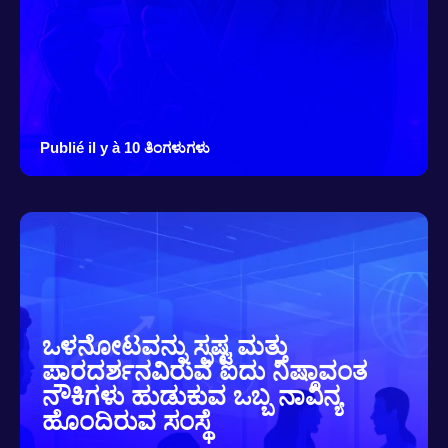
Publié il y à 10 ತಿಂಗಳುಗಳು
ಒಳನೋಟವನ್ನು ಸ್ಪಷ್ಟ ಮತ್ತು
ಪಾರದರ್ಶನವಿರುವ ಐದು ನಿಷ್ಠಾವಂತ
ನೌಕಿಗಳು ಹುಡುಕುವ ಒಬ್ಬ ನಾವಿನ್ಯ
ಹೊಂದಿರುವ ಸಂಸ್ಥೆ