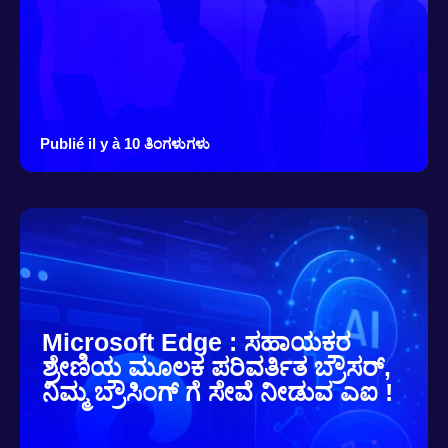
Publié il y à 10 ತಿಂಗಳುಗಳು
Microsoft Edge : ಸಹಾಯಕರ
ಶ್ರೇಣಿಯ ಮೂಲಕ ಪರಿವರ್ತಿತ ಬ್ರೌಸರ್,
ನಿಮ್ಮ ಬ್ರೌಸಿಂಗ್ ಗೆ ಸೇವೆ ನೀಡುವ ಎಐ !