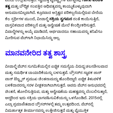
ಎಂದು ಉಲ್ಲೇಖಿಸುತ್ತದೆ. ಸ್ವಾಯತ್ತ ವೈಶಿಷ್ಟ್ಯಗಳ ವಾಗ್ದಾನವು
ಗೋಪಿ ಪರಿಚಿತ
ತತ್ವ
ಮತ್ತು ಬೌದ್ಧಿಕ ಸಂಪತ್ತಿನ ಅಧಿಪತ್ಯವನ್ನು ಕಾಯ್ದುಕೊಳ್ಳುವುದಾಗಿ
ಅನುಮಾನವಿಲ್ಲವಾಗಿದೆ. ಕ್ರೂರವಾದ ಆಸ್ತಿತ್ವದ ಪರಿಕಲ್ಪನೆಯಲ್ಲಿರುವ ಬೇರೆಯ
ಕೆಲ ಸ್ಪರ್ಧಿಗಳ ಮುಂದೆ, ವೀವಾಲ್ಡಿ
ಸಕ್ರಿಯ ಸ್ವಗಮನ
ನಂತೆ ಕಾಯಿಸುತ್ತಿದೆ,
ವಾಸ್ತವಿಕವಾದ ಪರಿಕಲ್ಪನೆ ಮತ್ತು ಅನ್ವೇಷಣೆ ಮೇಲೆ ಕೇಂದ್ರೀಕರಿಸುತ್ತದೆ.
ವಿವಾಲ್ಡಿಗಳನ್ನು ಆಯ್ಕೆ ಮಾಡಿದರೆ, ಅರ್ಥವಾದರೂ ಸಹಾಯವನ್ನು ತನಿಖೆಗೂ
ಮೀರಿಸುವ ವೆಬ್‌ಗಾಗಿ ನಿಭಾಯಿಸಿದ್ದು ಅಲ್ಲ.
ಮಾನವನೇರಿದ ತತ್ವ ಶಾಸ್ತ್ರ
ವೀವಾಲ್ಡಿ ವೆಬ್‌ನ ಸುಗಮಿಕೆಯಲ್ಲಿನ ಐಚ್ಛಿಕ ಸಮಸ್ಯೆಯ ವಿರುದ್ಧ ಚಲನಶೀಲವಾದ
ಮತ್ತು ಸಮರ್ಥಿತ ಬಾಯಾರಿಕೆಯನ್ನು ಬಳಸುತ್ತವೆ. ಬ್ರೌಸರ್‌ನ ಸ್ಥಾಪಕ ಜಾನ್
ವಾನ್ ಟೆಜ್ಛ್ನರ್ ಪ್ರಮುಖ ಚಿಂತನಾಮದ್ದು ಹೊಂದಿದ್ದಾರೆ: ಐಚ್ಛಿಕ ತಿಳುವಳಿಕೆ
ಬಳಕೆದಾರರನ್ನು ಸರಳ ವೀಕ್ಷಕರಾಗಿಲಾಗಿಸುತ್ತದೆ. ಅವರು ವೆಬ್‌ನ ಅನುಭವದಲ್ಲಿ
ಚಿಂತನೆ, ಹೋಲಿಸುತ್ತಿರುವ, ಮತ್ತು ಅನ್ವೇಷಣೆಯ ಮಹತ್ವವನ್ನು ಬೆಂಬಲಿಸುತ್ತಾರೆ,
ಆದ್ದರಿಂದ ಇದು ಸಕ್ರಿಯ ಭಾಗವಹಿಸುವಿಕೆಯನ್ನು ಒಳಗೊಂಡಿದೆ. 2015ರಲ್ಲಿ
ಎಲ್ಲಾ ಪ್ರಮಾಣಿತವಾದ ಬ್ರೌಸರ್‌ಗಳಲ್ಲಿ ತಮ್ಮ ಉತ್ಸವದಿಂದ, ವೆಬ್‌ನಲ್ಲಿ
ವಿಮರ್ಶಾತ್ಮಕ ತೀರ್ಮಾನವನ್ನು ಉತ್ತೇಜಿಸುತ್ತದೆ ಮತ್ತು ವೈಯುಕ್ತಿಕ