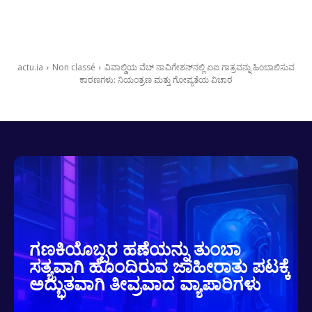
actu.ia
Non classé
ವಿವಾಲ್ಡಿಯ ವೆಬ್ ನಾವಿಗೇಶನ್‌ನಲ್ಲಿ ಏಐ ಗಾತ್ರವನ್ನು ಹಿಂಬಾಲಿಸುವ
ಕಾರಣಗಳು: ನಿಯಂತ್ರಣ ಮತ್ತು ಗೋಪ್ಯತೆಯ ವಿಚಾರ
ಗಣಕಿಯೊಬ್ಬರ ಹಣೆಯನ್ನು ತುಂಬಾ
ಸತ್ಯವಾಗಿ ಹೊಂದಿರುವ ಜಾಹೀರಾತು ಪಟಕ್ಕೆ
ಅದ್ಭುತವಾಗಿ ತೀವ್ರವಾದ ವ್ಯಾಪಾರಿಗಳು