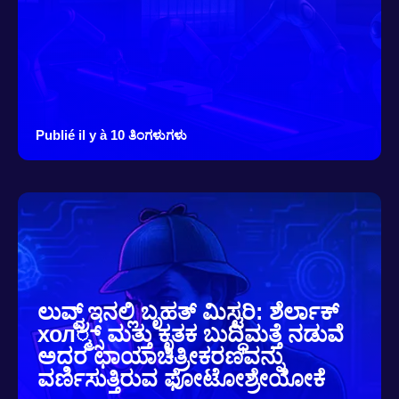
Publié il y à 10 ತಿಂಗಳುಗಳು
ಲುವ್ವ್ರ್ಇನಲ್ಲಿ ಬೃಹತ್ ಮಿಸ್ಟರಿ: ಶೆರ್ಲಾಕ್
хол್ಮ್ಸ್ ಮತ್ತು ಕೃತಕ ಬುದ್ಧಿಮತ್ತೆ ನಡುವೆ
ಅದರ ಛಾಯಾಚಿತ್ರೀಕರಣವನ್ನು
ವರ್ಣಿಸುತ್ತಿರುವ ಫೋಟೋಶ್ರೇಯೋಕೆ