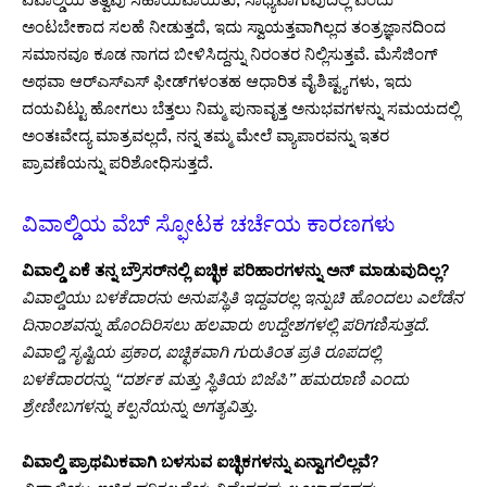
ವಿವಾಲ್ಡಿಯ ತತ್ವವು ಸಹಾಯವಾಯಿತು, ಸಾಧ್ಯವಾಗುವುದಿಲ್ಲ ಎಂದು
ಅಂಟಬೇಕಾದ ಸಲಹೆ ನೀಡುತ್ತದೆ, ಇದು ಸ್ವಾಯತ್ತವಾಗಿಲ್ಲದ ತಂತ್ರಜ್ಞಾನದಿಂದ
ಸಮಾನವೂ ಕೂಡ ನಾಗದ ಬೀಳಿಸಿದ್ದನ್ನು ನಿರಂತರ ನಿಲ್ಲಿಸುತ್ತವೆ. ಮೆಸೆಜಿಂಗ್
ಅಥವಾ ಆರ್‌ಎಸ್‌ಎಸ್ ಫೀಡ್‌ಗಳಂತಹ ಆಧಾರಿತ ವೈಶಿಷ್ಟ್ಯಗಳು, ಇದು
ದಯವಿಟ್ಟು ಹೋಗಲು ಬೆತ್ತಲು ನಿಮ್ಮ ಪುನಾವೃತ್ತ ಅನುಭವಗಳನ್ನು ಸಮಯದಲ್ಲಿ
ಅಂತಃವೇದ್ಯ ಮಾತ್ರವಲ್ಲದೆ, ನನ್ನ ತಮ್ಮ ಮೇಲೆ ವ್ಯಾಪಾರವನ್ನು ಇತರ
ಪ್ರಾವಣೆಯನ್ನು ಪರಿಶೋಧಿಸುತ್ತದೆ.
ವಿವಾಲ್ಡಿಯ ವೆಬ್ ಸ್ಫೋಟಕ ಚರ್ಚೆಯ ಕಾರಣಗಳು
ವಿವಾಲ್ಡಿ ಏಕೆ ತನ್ನ ಬ್ರೌಸರ್‌ನಲ್ಲಿ ಐಚ್ಛಿಕ ಪರಿಹಾರಗಳನ್ನು ಅನ್ ಮಾಡುವುದಿಲ್ಲ?
ವಿವಾಲ್ಡಿಯು ಬಳಕೆದಾರನು ಅನುಪಸ್ಥಿತಿ ಇದ್ದವರಲ್ಲ ಇನ್ಪುಚಿ ಹೊಂದಲು ಎಲೆಡೆನ
ದಿನಾಂಶವನ್ನು ಹೊಂದಿರಿಸಲು ಹಲವಾರು ಉದ್ದೇಶಗಳಲ್ಲಿ ಪರಿಗಣಿಸುತ್ತದೆ.
ವಿವಾಲ್ಡಿ ಸೃಷ್ಟಿಯ ಪ್ರಕಾರ, ಐಚ್ಛಿಕವಾಗಿ ಗುರುತಿಂತ ಪ್ರತಿ ರೂಪದಲ್ಲಿ
ಬಳಕೆದಾರರನ್ನು “ದರ್ಶಕ ಮತ್ತು ಸ್ಥಿತಿಯ ಬಿಜೆಪಿ” ಹಮರುಾಣಿ ಎಂದು
ಶ್ರೇಣೀಬಗಳನ್ನು ಕಲ್ಪನೆಯನ್ನು ಅಗತ್ಯವಿತ್ತು.
ವಿವಾಲ್ಡಿ ಪ್ರಾಥಮಿಕವಾಗಿ ಬಳಸುವ ಐಚ್ಛಿಕಗಳನ್ನು ಏನ್ವಾಗಲಿಲ್ಲವೆ?