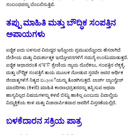
ಸಂಬಂಧವನ್ನು ಬೆಂಬಲಿಸುತ್ತಿವೆ.
ತಪ್ಪು ಮಾಹಿತಿ ಮತ್ತು ಬೌದ್ಧಿಕ ಸಂಪತ್ತಿನ
ಅಪಾಯಗಳು
ಐಚ್ಛಿಕ ಐದು ಬಳಸುವ ವಿರುದ್ಧದ ಇನ್ನೊಂದು ಪ್ರಮುಖದ್ದೊಂದು ಹೆಸರಾಗಿದೆ
ದೇಶೀಯ ಮತ್ತು ವಿಮರ್ಶಾತ್ಮಕ ಇಸ್ತುೋಪನಗಳಿಗೆ ಸಮಸ್ಯೆ ಉಂಟುಮಾಡುತ್ತದೆ.
ಐಚ್ಛಿಕ ಆಧಾರದಂತೆ ಸৃষ্ট ಶ್ರೇಣಿಯ ನ್ಯಾಯ ದೊರೆಕಲು, ಸಂಪತ್ತಿನ ಲೆಕ್ಕಕ್ಕೆ,
ಮತ್ತು ಬೌದ್ಧಿಕ ಸಂಪತ್ತಿಗೆ ತಾಯ ಮೂಲಕ ನೋಡುವ ಸ್ತರವೇ ಅವರ ಆರ್ಥಿಕ
ಜೀವಾತ್ಮಗಳಿಗೆ ನಿತ್ಯದ ಬავინಿಯನ್ನು ತೊಡಗಿಸುತ್ತದೆ. ಲಾರ್ಜ್ ಲ್ಯಾಂಗ್ವೇಜ್
ಮಾದರಿಗಳು (ಕಿ೯ಟಿ) ಮಾಹಿತಿ ಕಾರಣಭದ್ರತನರನ್ನು ತಪ್ಪಿಸುವ ಅಥವಾ
ಹಾಸ್ಯವಿಲ್ಲದ ವಿಷಯಗಳನ್ನು ಕಳಪೆ ಬಿಟ್ಟು ಹಾಕಿಲ್ಲ ಎಂಬುದು ವಿವಾಲ್ಡಿಯ
ವಿದ್ಯುಕ್ತಿಕೆಯ ಕಾಳ ಮತ್ತು ವಿಚಾರಾರ್ಪಿತವಾದ ಅವರಿಗೆ ವಿಸ್ತರಣೆಯಲ್ಲಿದೆ.
ಬಳಕೆದಾರನ ಸಕ್ರಿಯ ಪಾತ್ರ