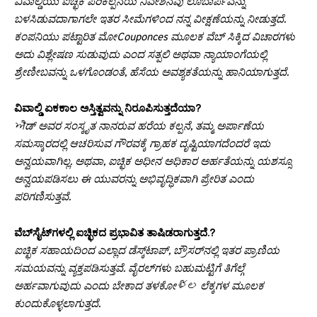
ವಿವಾಲ್ಡಿಯು ಐಚ್ಛಿಕ ಪರಿಕಲ್ಪನೆಯ ನಿವೇಶನವು ಲೂಬಾರ್ಪವನ್ನು
ಬಳಸಿಡುವದಾಗಾಗಲೇ ಇತರ ಸೀಮೆಗಳಿಂದ ನನ್ನ ವೀಕ್ಷಣೆಯನ್ನು ನೀಡುತ್ತದೆ.
ಕಂಪನಿಯು ಪಟ್ಟಾರಿತ ಮೋCouponces ಮೂಲಕ ವೆಬ್ ಸಿಕ್ಕಿದ ವಿಚಾರಗಳು
ಅದು ವಿಶ್ಲೇಷಣ ಸುಡುವುದು ಎಂದ ಸತ್ಪಲಿ ಅಥವಾ ನ್ಯಾಯಾಂಗೆಯಲ್ಲಿ
ಶ್ರೇಣೀಬವನ್ನು ಒಳಗೊಂಡಂತೆ, ಹೆಸೆಯ ಅವಶ್ಯಕತೆಯನ್ನು ಹಾನಿಯಾಗುತ್ತದೆ.
ವಿವಾಲ್ಡಿ ಏಕಕಾಲ ಅಸ್ತಿತ್ವವನ್ನು ನಿರೂಪಿಸುತ್ತದೆಯಾ?
ਐಡ್ ಅವರ ಸಂಸ್ಕೃತ ನಾನರುವ ಹರೆಯ ಕಲ್ಪನೆ, ತಮ್ಮ ಅರ್ಪಾಣೆಯ
ಸಮಸ್ಕಾರದಲ್ಲಿ ಆಚರಿಸುವ ಗೌರವಕ್ಕೆ ಗ್ರಾಹಕ ದೃಷ್ಟಿಯಾಗದೆಂದರೆ ಇದು
ಅನ್ವಯವಾಗಿಲ್ಲ. ಅಥವಾ, ಐಚ್ಛಿಕ ಅಧೀನ ಅಧಿಕಾರ ಅರ್ಹತೆಯನ್ನು ಯಶಸ್ಸೂ
ಅನ್ವಯಪಡಿಸಲು ಈ ಯುವರನ್ನು ಅಭಿವೃದ್ಧಿಕವಾಗಿ ಪ್ರೇರಿತ ಎಂದು
ಪರಿಗಣಿಸುತ್ತವೆ.
ವೆಬ್‌ಸೈಟ್‌ಗಳಲ್ಲಿ ಐಚ್ಛಿಕದ ಪ್ರಭಾವಿತ ತಾಷಿಡರಾಗುತ್ತದೆ.?
ಐಚ್ಛಿಕ ಸಹಾಯದಿಂದ ಎಲ್ಲಾದ ಡೆಸ್ಕ್‌ಟಾಪ್, ಬ್ರೌಸರ್‌ನಲ್ಲಿ ಇತರ ಪ್ರಾಣಿಯ
ಸಮಯವನ್ನು ವ್ಯಕ್ತಪಡಿಸುತ್ತವೆ. ವೈರಲ್‌ಗಳು ಬಹುಮಟ್ಟಿಗೆ ತಿಗೆಲ್ಗೆ
ಅರ್ಹವಾಗುವುದು ಎಂದು ಬೇಕಾದ ತಳಕೋళ్ల ಲೆಕ್ಕಗಳ ಮೂಲಕ
ಕುಂದುಕೊಳ್ಳಲಾಗುತ್ತದೆ.