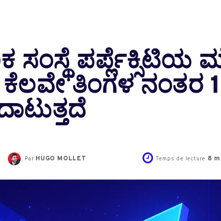
ಸಂಸ್ಥೆ ಪರ್ಪ್ಲೆಕ್ಸಿಟಿಯ 
 ಕೆಲವೇ ತಿಂಗಳ ನಂತರ 
ಾಟುತ್ತದೆ
HUGO MOLLET
8
mi
Par
Temps de lecture