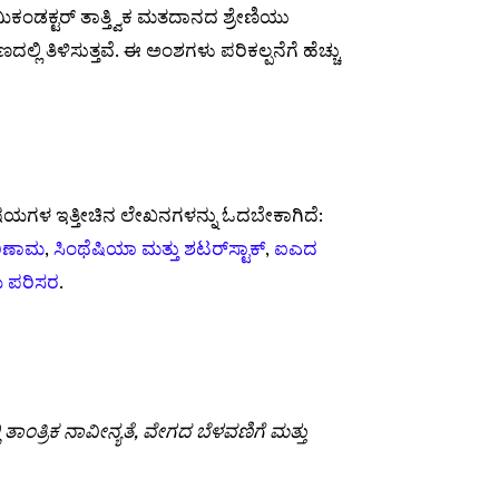
ೆಮಿಕಂಡಕ್ಟರ್ ತಾತ್ತ್ವಿಕ ಮತದಾನದ ಶ್ರೇಣಿಯು
್ಲಿ ತಿಳಿಸುತ್ತವೆ. ಈ ಅಂಶಗಳು ಪರಿಕಲ್ಪನೆಗೆ ಹೆಚ್ಚು
ತ ವಿಷಯಗಳ ಇತ್ತೀಚಿನ ಲೇಖನಗಳನ್ನು ಓದಬೇಕಾಗಿದೆ:
ರಿಣಾಮ
,
ಸಿಂಥೆಷಿಯಾ ಮತ್ತು ಶಟರ್‌ಸ್ಟಾಕ್
,
ಐಎದ
ೆಯ ಪರಿಸರ
.
ಾಂತ್ರಿಕ ನಾವೀನ್ಯತೆ, ವೇಗದ ಬೆಳವಣಿಗೆ ಮತ್ತು