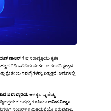
ಿಯನ್ ಡಾಲರ್
ಗೆ ಪುನರಾವೃತ್ತಿಯು ಕೃತಕ
 ಮಹತ್ವದ ನಿಧಿ ಒಗೆನೆಯ ನಂತರ, ಈ ಕಂಪನಿ ಕ್ಷೇತ್ರದ
ಶ್ರೇಣೀಯ ಸಮಸ್ಯೆಗಳನ್ನು ಎತ್ತುತ್ತದೆ, ಅವುಗಳಲ್ಲಿ
ಕಾದ ಜವಾಬ್ದಾರಿಯ
ಅಗತ್ಯವನ್ನು ಹೆಚ್ಚು
ದ್ಧಿಮತ್ತೆಯ ಬಲವನ್ನು ರೂಪಿಸಲು
ಅಮಿತ ವಿಶ್ವಾಸ
ಾಮಗಳು* ನಂಬರ್‌ಗಳ ಮಿತಿಯಲ್ಲಿಯೇ ಇರುವುದಿಲ್ಲ,