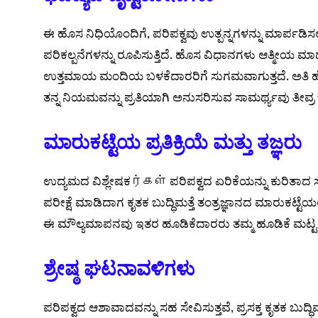
ಈ ಹೊಸ ನಿಧಿಯೊಂದಿಗೆ, ಪರಿಪಕ್ವವು ಉತ್ಪನ್ನಗಳನ್ನು ಮಾರ್ಪಡ
ಪರಿಕಲ್ಪನೆಗಳನ್ನು ರೂಪಿಸುತ್ತಿದೆ. ಹೊಸ ವಿಧಾನಗಳು ಆತ್ಮೀಯ ಮಾ
ಉತ್ತಮಾಯ ಮಂದಿಯ ಬಳಕೆದಾರರಿಗೆ ಸುಗಮವಾಗುತ್ತದೆ. ಅತಿ ಹೆಚ್ಚ
ತನ್ನ ನಿಯಮವನ್ನು ಪ್ರತಿಯಾಗಿ ಅನುಸರಿಸುವ ಸಾಮರ್ಥ್ಯವು ತೀವ್ರ
ಮಾರುಕಟ್ಟೆಯ ಪ್ರತಿಕ್ರಿಯೆ ಮತ್ತು ತಜ್ಞರು
ಉದ್ಯಮದ ವಿಶ್ಲೇಷಕர்கள் ಪರಿಪಕ್ವದ ಏರಿಕೆಯನ್ನು ಕುರಿತಾದ ಸರಿ ಸ
ಪರೀಕ್ಷೆ ಮಾಡಿದಾಗ ಕೃತಕ ಬುದ್ಧಿಮತ್ತೆ ತಂತ್ರಜ್ಞಾನದ ಮಾರುಕಟ್ಟೆ
ಈ ಮೌಲ್ಯಮಾಪನವು ಇತರ ಹೂಡಿಕೆದಾರರು ತಮ್ಮ ಹೂಡಿಕೆ ಮಟ್ಟ
ಶ್ರೇಷ್ಠ ಘಟನಾವಳಿಗಳು
ಪರಿಪಕ್ವದ ಆಶಾವಾದವನ್ನು ಸಹ ಸೇವಿಸುತ್ತವೆ, ಪ್ರಸಕ್ತ ಕೃತಕ ಬುದ್