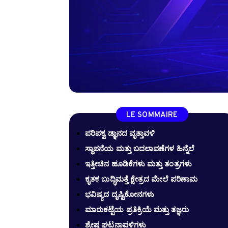
LE SOMMAIRE
ಪರಿಪಕ್ವ ಡ್ಞಾನದ ವೃತ್ತಾವಳಿ
ಸ್ಥಾಪನೆಯ ಮತ್ತು ಬದಲಾವಣೆಗಳ ಹಿನ್ನೆಲೆ
ಇತ್ತೀಚಿನ ಹೂಡಿಕೆಗಳು ಮತ್ತು ತಂತ್ರಗಳು
ಕೃತಕ ಬುದ್ಧಿಮತ್ತೆ ಕ್ಷೇತ್ರದ ಮೇಲೆ ಪರಿಣಾಮ
ಭವಿಷ್ಯದ ದೃಷ್ಟಿಕೋನಗಳು
ಮಾರುಕಟ್ಟೆಯ ಪ್ರತಿಕ್ರಿಯೆ ಮತ್ತು ತಜ್ಞರು
ಶ್ರೇಷ್ಠ ಘಟನಾವಳಿಗಳು