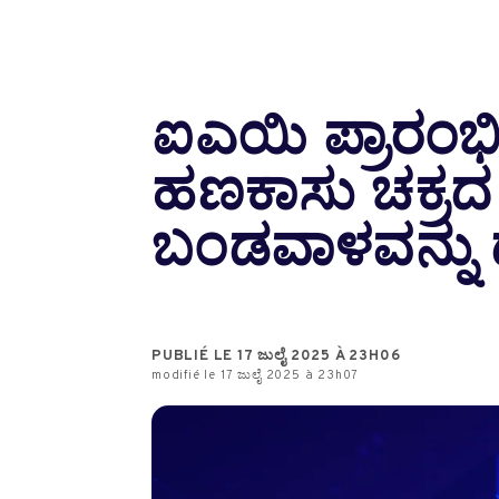
ಐಎಯಿ ಪ್ರಾರಂಭಿಕ 
ಹಣಕಾಸು ಚಕ್ರದ
ಬಂಡವಾಳವನ್ನು ದ
PUBLIÉ LE 17 ಜುಲೈ 2025 À 23H06
modifié le 17 ಜುಲೈ 2025 à 23h07