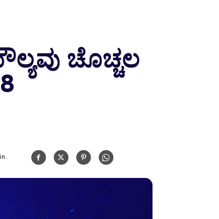
ಮೌಲ್ಯವು ಚೊಚ್ಚಲ
18
n.