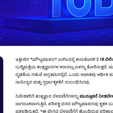
ಇತ್ತೀಚಿನ *ಮೌಲ್ಯಮಾಪನ* ಏರ್‌ಎನಲ್ಲಿ ಕಾರುಕೋಟ್ $
18 ಬಿಲ
ಬುದ್ಧಿಮತ್ತೆಯ ತಂತ್ರಜ್ಞಾನಗಳ ಕರಾರಲ್ಲು ಏಳನ್ನು ತೋರಿಸುತ್ತದೆ.
ದೃಢತೆಯ ನಡುವೆ ಅಗ್ರತಮನಲ್ಲಿದೆ. ಒಂದು ಆಘಾತವು ಆರ್ಥಿಕ ಮತ್ತು 
ನಾವೀನ್ಯದ ಮತ್ತು ಸ್ಪರ್ಧಾತ್ಮಕತೆಗೆ ಸಂಬಂಧಿಸಿದವು.
ನಿವೇಶಕರಿಗೆ ತಂತ್ರಜ್ಞಾನ ಬೆಳವಣಿಗೆಗಳನ್ನು
ಮುನ್ಸೂಚನೆ ನೀಡಬೇ
ಜಾಗರೂಕವಾಗುತ್ತಿದೆ. ಪರಿಪಕ್ವ ಧನದ ಮೌಲ್ಯಮಾಪನವು ಕೃತಕ ಬು
ವ್ಯಕ್ತಪಡಿಸುತ್ತದೆ. *ಈ ವೇಗದ ಬೆಳವಣಿಗೆಗೆ ಹೊಂದಿರುವ ಪರಿಣ