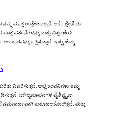
್ನು ಮಾತ್ರ ಉತ್ತೇಜವಲ್ಲದೆ, ಆಕೆಂ ಶ್ರೇಣಿಯ
ೂಕ್ತ ವರ್ತನೆಗಳನ್ನು ಮತ್ತು ವಿಸ್ತರಣೆಯ
ವಕಾಶವನ್ನು ಒತ್ತಿಸುತ್ತಾರೆ. ಇಷ್ಟು ಹೆಚ್ಚು
ಮ
 ಕುರಿತು ವಿವರಿಸುತ್ತದೆ, ಅಲ್ಲಿ ಕಂಪನಿಗಳು ತಮ್ಮ
ಸುತ್ತವೆ. ಮೌಲ್ಯಮಾಪನಗಳ ವೈಶಿಷ್ಟ್ಯವು
ೇಲೆ ಗಮನಾರ್ಹವಾಗಿ ಕುತೂಹಲಕೋರ್‌‌ತ್ತದೆ, ಮತ್ತು