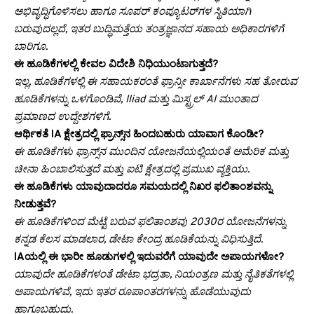
ಅಭಿವೃದ್ಧಿಗೊಳಿಸಲು ಹಾಗೂ ಸೂಪರ್ ಕಂಪ್ಯೂಟರ್‌ಗಳ ಸ್ಥಿತಿಯಾಗಿ
ಬರುವುದಲ್ಲದೆ, ಇತರ ಬುದ್ಧಿಮತ್ತೆಯ ತಂತ್ರಜ್ಞಾನದ ಸಹಾಯ ಅಧಿಕಾರಗಳಿಗೆ
ಬಾರಿಗೂ.
ಈ ಹೂಡಿಕೆಗಳಲ್ಲಿ ಕೇವಲ ವಿದೇಶಿ ನಿಧಿಯುಂಟಾಗುತ್ತದೆ?
ಇಲ್ಲ, ಹೂಡಿಕೆಗಳಲ್ಲಿ ಈ ಸಹಾಯಕರಂತೆ ಫ್ರಾನ್ಸೀ ಕಾರ್ಖಾನೆಗಳು ಸಹ ತೋರುವ
ಹೂಡಿಕೆಗಳನ್ನು ಒಳಗೊಂಡಿವೆ, Iliad ಮತ್ತು ಮಿಸ್ಟ್ರಲ್ AI ಮುಂತಾದ
ಪ್ರಮಾಣದ ಉದ್ದೇಶಗಳಿಗೆ.
ಆರ್ಥಿಕತೆ IA ಕ್ಷೇತ್ರದಲ್ಲಿ ಫ್ರಾನ್ಸ್‌ನ ಹಿಂದಬಹುರು ಯಾವಾಗ ಕೊಂಡೀ?
ಈ ಹೂಡಿಕೆಗಳು ಫ್ರಾನ್ಸ್‌ನ ಮುಂದಿನ ಯೋಜನೆಯಲ್ಲಿಯಂತೆ ಅಮೆರಿಕ ಮತ್ತು
ಚೀನಾ ಹಿಂಬಾಲಿಸುತ್ತದೆ ಮತ್ತು ಐಟಿ ಕ್ಷೇತ್ರದಲ್ಲಿ ಪ್ರಮುಖ ವ್ಯಕ್ತಿಯು.
ಈ ಹೂಡಿಕೆಗಳು ಯಾವುದಾದರೂ ಸಮಯದಲ್ಲಿ ನಿಖರ ಫಲಿತಾಂಶವನ್ನು
ನೀಡುತ್ತವೆ?
ಈ ಹೂಡಿಕೆಗಳಿಂದ ಮೆಟ್ಟೆ ಬರುವ ಫಲಿತಾಂಶವು 2030ರ ಯೋಜನೆಗಳನ್ನು
ಕನ್ನಡ ಕೆಲಸ ಮಾಡಲಾರ, ಡೇಟಾ ಕೇಂದ್ರ ಹೂಡಿಕೆಯನ್ನು ವಿಧಿಸುತ್ತಿದೆ.
IAಯಲ್ಲಿ ಈ ಭಾರೀ ಹೂಡುಗಳಲ್ಲಿ ಇದುವರೆಗೆ ಯಾವುದೇ ಅಪಾಯಗಳೋ?
ಯಾವುದೇ ಹೂಡಿಕೆಗಳಂತೆ ಡೇಟಾ ಭದ್ರತಾ, ನಿಯಂತ್ರಣ ಮತ್ತು ನೈತಿಕತೆಗಳಲ್ಲಿ
ಅಪಾಯಗಳಿವೆ, ಇದು ಇತರ ರೂಪಾಂತರಗಳನ್ನು ಹೊಡೆಯುವುದು
ಹಾಗೂಬಹುದು.