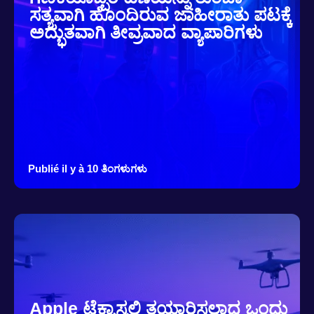
ಸತ್ಯವಾಗಿ ಹೊಂದಿರುವ ಜಾಹೀರಾತು ಪಟಕ್ಕೆ
ಅದ್ಭುತವಾಗಿ ತೀವ್ರವಾದ ವ್ಯಾಪಾರಿಗಳು
Publié il y à 10 ತಿಂಗಳುಗಳು
Apple ಟೆಕ್ಸಾಸ್ನಲ್ಲಿ ತಯಾರಿಸಲಾದ ಒಂದು