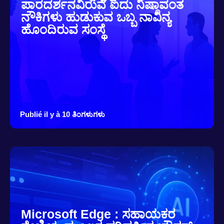
ಪಾರದರ್ಶನವಿರುವ ಐದು ನಿಷ್ಠಾವಂತ
ನೌಕಿಗಳು ಹುಡುಕುವ ಒಬ್ಬ ನಾವಿನ್ಯ
ಹೊಂದಿರುವ ಸಂಸ್ಥೆ
Publié il y à 10 ತಿಂಗಳುಗಳು
Microsoft Edge : ಸಹಾಯಕರ