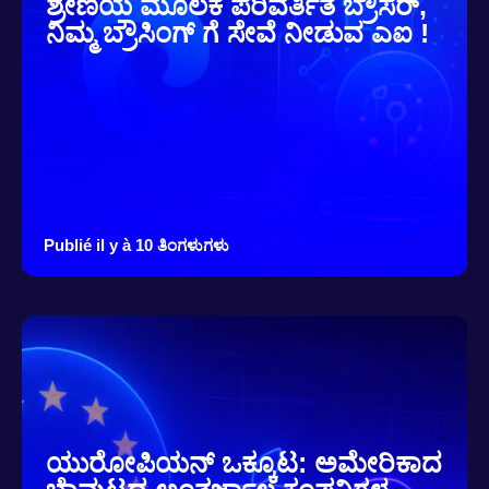
ಶ್ರೇಣಿಯ ಮೂಲಕ ಪರಿವರ್ತಿತ ಬ್ರೌಸರ್,
ನಿಮ್ಮ ಬ್ರೌಸಿಂಗ್ ಗೆ ಸೇವೆ ನೀಡುವ ಎಐ !
Publié il y à 10 ತಿಂಗಳುಗಳು
ಯುರೋಪಿಯನ್ ಒಕ್ಕೂಟ: ಅಮೇರಿಕಾದ