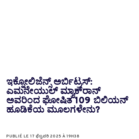
ಇಕ್ನೋಲಿಜೆನ್ಸ್ ಅರ್ಬಿಟ್ರಸ್:
ಎಮನೇಯುಲ್ ಮ್ಯಾಕ್‌ರಾನ್
ಅವರಿಂದ ಘೋಷಿತ 109 ಬಿಲಿಯನ್
ಹೂಡಿಕೆಯ ಮೂಲಗಳೇನು?
PUBLIÉ LE 17 ಫೆಬ್ರವರಿ 2025 À 19H38