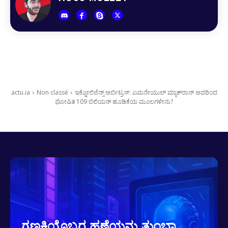
actu.ia
Non classé
ಇಕ್ನೋಲಿಜೆನ್ಸ್ ಅರ್ಬಿಟ್ರಸ್: ಎಮನೇಯುಲ್ ಮ್ಯಾಕ್‌ರಾನ್ ಅವರಿಂದ
ಘೋಷಿತ 109 ಬಿಲಿಯನ್ ಹೂಡಿಕೆಯ ಮೂಲಗಳೇನು?
ಗಣಕಿಯೊಬ್ಬರ ಹಣೆಯನ್ನು ತುಂಬಾ