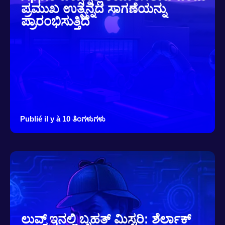
ಪ್ರಮುಖ ಉತ್ಪನ್ನದ ಸಾಗಣೆಯನ್ನು
ಪ್ರಾರಂಭಿಸುತ್ತಿದೆ
Publié il y à 10 ತಿಂಗಳುಗಳು
ಲುವ್ವ್ರ್ಇನಲ್ಲಿ ಬೃಹತ್ ಮಿಸ್ಟರಿ: ಶೆರ್ಲಾಕ್