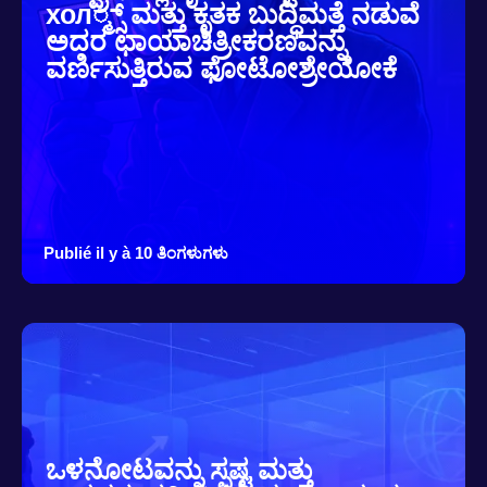
хол್ಮ್ಸ್ ಮತ್ತು ಕೃತಕ ಬುದ್ಧಿಮತ್ತೆ ನಡುವೆ
ಅದರ ಛಾಯಾಚಿತ್ರೀಕರಣವನ್ನು
ವರ್ಣಿಸುತ್ತಿರುವ ಫೋಟೋಶ್ರೇಯೋಕೆ
Publié il y à 10 ತಿಂಗಳುಗಳು
ಒಳನೋಟವನ್ನು ಸ್ಪಷ್ಟ ಮತ್ತು