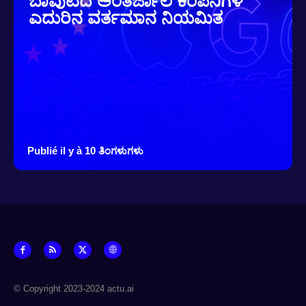
ಬೆಾವುಟದ ಅಂತರ್ಜಾಲ ಕಂಪನಿಗಳ
ಎದುರಿನ ವರ್ತಮಾನ ನಿಯಮಿತ
Publié il y à 10 ತಿಂಗಳುಗಳು
© Copyright 2023-2024 actu.ai