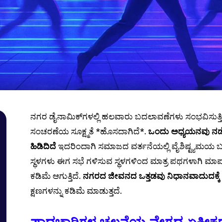
ನಗರ ಡೈನಾಮಿಕ್‌ಗಳಲ್ಲಿ ಹಲವಾರು ಬದಲಾವಣೆಗಳು ಸಂಭವಿಸುತ್ತಿದ
ಸಂಚರಣೆಯ ಸೂಕ್ಷ್ಮತೆ *ಹೊಸದಾಗಿದೆ*.
ಒಂದು ಅಧ್ಯಯನವು ನಡೆಯು
ಹಿಡಿದಿದೆ
ಇದರಿಂದಾಗಿ ಸಮಾಜದ ವರ್ತನೆಯಲ್ಲಿ ವೈಶಿಷ್ಟ್ಯಮಯ ಬ
ಸ್ಥಳಗಳು ಈಗ ಸಭೆ ಗಳಿಸುವ ಸ್ಥಳಗಳಿಂದ ಮಾತ್ರ ಪಥಗಳಾಗಿ ಮಾ
ಕಡಿಮೆ ಆಗುತ್ತಿದೆ.
ನಗರದ ಜೀವನದ ಒತ್ತಡವು ನಿಧಾನವಾದುದಕ್ಕೆ ಎಲ
ಕ್ಷಣಗಳನ್ನು ಕಡಿಮೆ ಮಾಡುತ್ತದೆ.