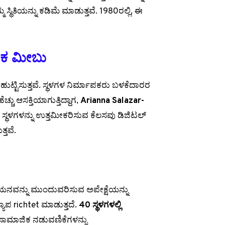
 ಸ್ಥಿತಿಯನ್ನು ಕಡಿಮೆ ಮಾಡುತ್ತವೆ. 1980ರಲ್ಲಿ, ಈ
ಾಸಕ ಮೀಬು
ಟ್ಟಿಸುತ್ತವೆ. ಸ್ಥಳಗಳ ನಿರ್ಮಾಪಕರು ಬಳಕೆದಾರರ
ಚು ಆಸಕ್ತಿಯಾಗುತ್ತಿದ್ದಾಗ,
Arianna Salazar-
ಕ ಸ್ಥಳಗಳನ್ನು ಉತ್ತಮೀಕರಿಸುವ ಕೆಲಸವು ಡಿಜಿಟಲ್
್ತವೆ.
ಯನವನ್ನು ಮುಂದುವರಿಸುವ ಅಪೇಕ್ಷೆಯನ್ನು
ಪ richtet ಮಾಡುತ್ತದೆ.
40 ಸ್ಥಳಗಳಲ್ಲಿ
ಸಾಮಾಜಿಕ ನಡುವಣಿಕೆಗಳನ್ನು