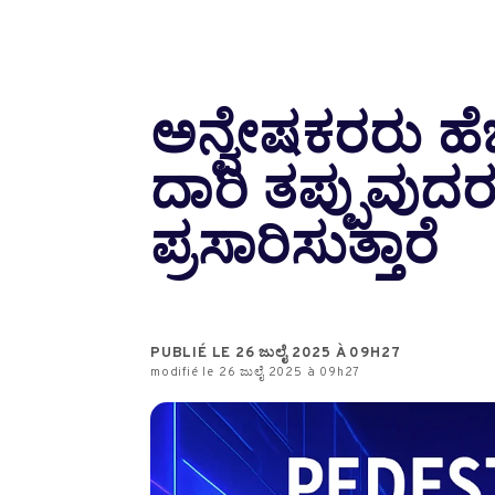
ಅನ್ವೇಷಕರರು ಹೆಜ
ದಾರಿ ತಪ್ಪುವುದ
ಪ್ರಸಾರಿಸುತ್ತಾರೆ
PUBLIÉ LE 26 ಜುಲೈ 2025 À 09H27
modifié le 26 ಜುಲೈ 2025 à 09h27