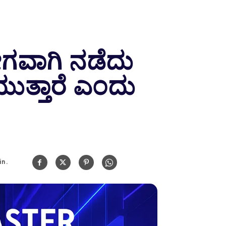
ವೇಗವಾಗಿ ನಡೆದು
ುತ್ತಾರೆ ಎಂದು
n.