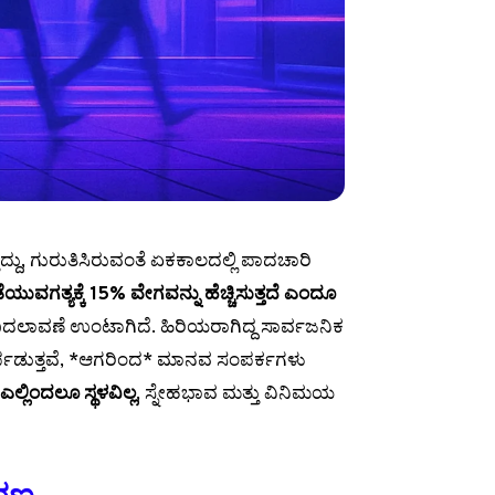
್ದು, ಗುರುತಿಸಿರುವಂತೆ ಏಕಕಾಲದಲ್ಲಿ ಪಾದಚಾರಿ
ವಗತ್ಯಕ್ಕೆ 15% ವೇಗವನ್ನು ಹೆಚ್ಚಿಸುತ್ತದೆ ಎಂದೂ
ದಲಾವಣೆ ಉಂಟಾಗಿದೆ. ಹಿರಿಯರಾಗಿದ್ದ ಸಾರ್ವಜನಿಕ
ರ್ಪಡುತ್ತವೆ, *ಆಗರಿಂದ* ಮಾನವ ಸಂಪರ್ಕಗಳು
್ಲಿಂದಲೂ ಸ್ಥಳವಿಲ್ಲ
, ಸ್ನೇಹಭಾವ ಮತ್ತು ವಿನಿಮಯ