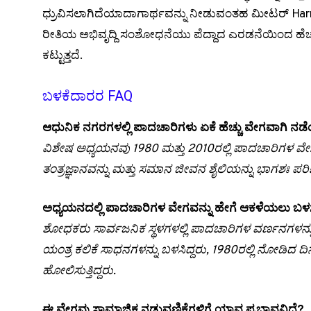
ಧ್ರುವಿಸಲಾಗಿದೆಯಾದಾಗಾರ್ಥವನ್ನು ನೀಡುವಂತಹ ಮೀಟರ್ Harm
ರೀತಿಯ ಅಭಿವೃದ್ದಿ ಸಂಶೋಧನೆಯು ಪೆದ್ದಾದ ಎರಡನೆಯಿಂದ ಹೆಚ್ಚು
ಕಟ್ಟುತ್ತದೆ.
ಬಳಕೆದಾರರ FAQ
ಆಧುನಿಕ ನಗರಗಳಲ್ಲಿ ಪಾದಚಾರಿಗಳು ಏಕೆ ಹೆಚ್ಚು ವೇಗವಾಗಿ ನಡೆ
ವಿಶೇಷ ಅಧ್ಯಯನವು 1980 ಮತ್ತು 2010ರಲ್ಲಿ ಪಾದಚಾರಿಗಳ ವೇಗದಲ
ತಂತ್ರಜ್ಞಾನವನ್ನು ಮತ್ತು ಸಮಾನ ಜೀವನ ಶೈಲಿಯನ್ನು ಭಾಗಶಃ ಪರಿ
ಅಧ್ಯಯನದಲ್ಲಿ ಪಾದಚಾರಿಗಳ ವೇಗವನ್ನು ಹೇಗೆ ಆಕಳೆಯಲು ಬಳಸ
ಶೋಧಕರು ಸಾರ್ವಜನಿಕ ಸ್ಥಳಗಳಲ್ಲಿ ಪಾದಚಾರಿಗಳ ವರ್ಣನಗಳನ್
ಯಂತ್ರ ಕಲಿಕೆ ಸಾಧನಗಳನ್ನು ಬಳಸಿದ್ದರು, 1980ರಲ್ಲಿ ನೋಡಿದ ದ
ಹೋಲಿಸುತ್ತಿದ್ದರು.
ಈ ವೇಗವು ಸಾಮಾಜಿಕ ನಡುವಣಿಕೆಗಳಿಗೆ ಯಾವ ಪ್ರಭಾವವಿದೆ?