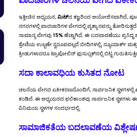
ಪಾದಚಾರಿಗಳ ಚಲನೆಯ ವೇಗದ ಏಕೀ
ಇತ್ತೀಚಿನ ಅಧ್ಯಯನ,
ಮಿಟ್
ದ ತಜ್ಞರಿಂದ ಆಯೋಜಿಸಲಾಗಿದೆ, ಪೂರ್ವ
ನಗರಗಳಲ್ಲಿ ಪಾದಚಾರಿಗಳ ವೇಗದಲ್ಲಿ ವ್ಯತ್ಯಾಸವನ್ನು ತೋರಿಸುತ್ತದ
ಸಾಮಾನ್ಯ ವೇಗವು
15%
ಹೆಚ್ಚಾಗಿದೆ. ಈ ಬದಲಾವಣೆಯು ಪ್ರಸಿದ್
ಶ್ರೇಣಿಯ ಉಲ್ಬಣೇ ಸ್ವರೂಪವಲ್ಲದೆ ಬೀದಿಗಳಲ್ಲಿ, ನ್ಯೂಯಾರ್ಕ್ ಮತ್ತ
ಕ್ರೀಡುಗಳಾದರೂ ಟ್ರಾಪೋಲಿನ್ ಫುಸುಬ್ಲಕ್‌ನಲ್ಲಿ ಬಿಟ್ಟ ಗುರುತಿಸುತ್ತಿ
ಸದಾ ಕಾಲಾವಧಿಯ ಕುಸಿತದ ನೋಟ
ಚಲನೆಯ ವೇಗದ ಏಕೀಕರಣದೊಂದಿಗೆ, ಸಾರ್ವಜನಿಕ ಸ್ಥಳಗಳಲ್ಲ
ಕಂಡಿದೆ. ಈ ಅಧ್ಯಯನದ ಫಲಿತಾಂಶವು ಸಾರ್ವಜನಿಕ ಸ್ಥಳಗಳು ಈಗ ಹ
ವಿನಿಮಯ ಸ್ಥಳಗಳ ಸಂದರ್ಭದಲ್ಲಿ.
ಸಾಮಾಜಿಕತೆಯ ಬದಲಾವಣೆಯ ವಿಶ್ಲೇಷ