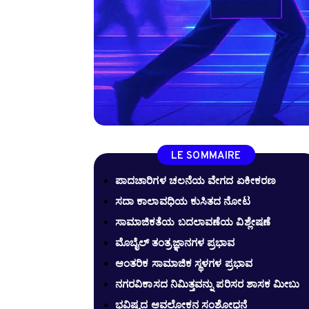
LE SOMMAIRE
ಪಾದಚಾರಿಗಳ ಚಲನೆಯ ವೇಗದ ಏಕೀಕರಣ
ಸದಾ ಕಾಲಾವಧಿಯ ಕುಸಿತದ ನೋಟ
ಸಾಮಾಜಿಕತೆಯ ಬದಲಾವಣೆಯ ವಿಶ್ಲೇಷಣೆ
ಮೊಬೈಲ್ ತಂತ್ರಜ್ಞಾನಗಳ ಪ್ರಭಾವ
ಆಂತರಿಕ ಸಾಮಾಜಿಕ ಸ್ಥಳಗಳ ಪ್ರಭಾವ
ನಗರವಿಕಾಸದ ನಿಮಿತ್ತವನ್ನು ಪರಿಸರ ಶಾಸಕ ಮೀಬು
ಭವಿಷ್ಯದ ಆವಲೋಕನ ಸಂಶೋಧನೆ