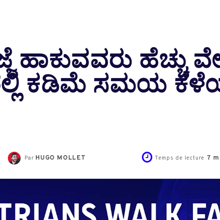
್ಜೆ ಹಾಕುವವರು ಹೆಚ್ಚು 
ರಲ್ಲಿ ಕಡಿಮೆ ಸಮಯ ಕಳೆಯ
HUGO MOLLET
7
mi
Par
Temps de lecture