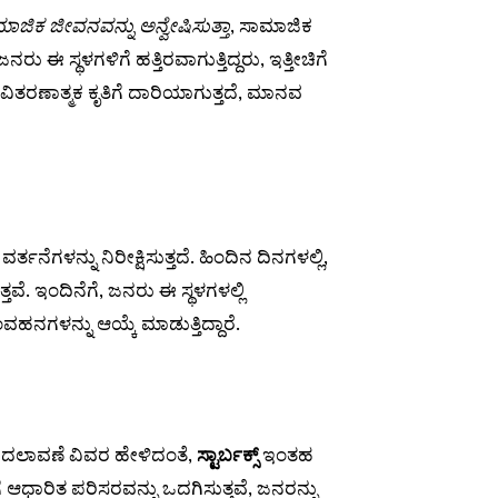
ಿಕ ಜೀವನವನ್ನು ಅನ್ವೇಷಿಸುತ್ತಾ
, ಸಾಮಾಜಿಕ
ನರು ಈ ಸ್ಥಳಗಳಿಗೆ ಹತ್ತಿರವಾಗುತ್ತಿದ್ದರು, ಇತ್ತೀಚಿಗೆ
ೆ ವಿತರಣಾತ್ಮಕ ಕೃತಿಗೆ ದಾರಿಯಾಗುತ್ತದೆ, ಮಾನವ
ೆಗಳನ್ನು ನಿರೀಕ್ಷಿಸುತ್ತದೆ. ಹಿಂದಿನ ದಿನಗಳಲ್ಲಿ,
ವೆ. ಇಂದಿನೆಗೆ, ಜನರು ಈ ಸ್ಥಳಗಳಲ್ಲಿ
ನ್ನು ಆಯ್ಕೆ ಮಾಡುತ್ತಿದ್ದಾರೆ.
ವ ಬದಲಾವಣೆ ವಿವರ ಹೇಳಿದಂತೆ,
ಸ್ಟಾರ್ಬಕ್ಸ್
ಇಂತಹ
 ಆಧಾರಿತ ಪರಿಸರವನ್ನು ಒದಗಿಸುತ್ತವೆ, ಜನರನ್ನು