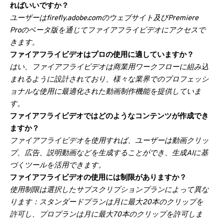
ればいいですか？
ユーザーはfirefly.adobe.comのウェブサイト及びPremiere
Proのベータ版を通じてファイアフライビデオにアクセスで
きます。
ファイアフライビデオはプロの使用に適していますか？
はい、ファイアフライビデオは商業用ワークフローに組み込
まれるように設計されており、様々な業界でのプロフェッシ
ョナルな使用に最適化された動画制作機能を提供していま
す。
ファイアフライビデオではどのようなコンテンツが作成でき
ますか？
ファイアフライビデオを使用すれば、ユーザーは動画クリッ
プ、広告、説明動画などを生成することができ、生成AIに基
づくツールを活用できます。
ファイアフライビデオの使用には制限がありますか？
使用制限は選択したサブスクリプションプランによって異な
ります：スタンダードプランは月に最大20本のクリップを
許可し、プロプランは月に最大70本のクリップを許可しま