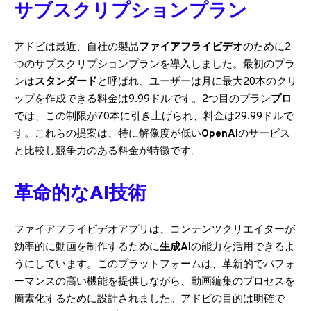
サブスクリプションプラン
アドビは最近、自社の製品
ファイアフライビデオ
のために2
つのサブスクリプションプランを導入しました。最初のプラ
ンは
スタンダード
と呼ばれ、ユーザーは月に最大20本のクリ
ップを作成できる料金は9.99ドルです。2つ目のプラン
プロ
では、この制限が70本に引き上げられ、料金は29.99ドルで
す。これらの提案は、特に解像度が低い
OpenAI
のサービス
と比較し競争力のある料金が特徴です。
革命的なAI技術
ファイアフライビデオアプリは、コンテンツクリエイターが
効率的に動画を制作するために
生成AI
の能力を活用できるよ
うにしています。このプラットフォームは、革新的でパフォ
ーマンスの高い機能を提供しながら、動画編集のプロセスを
簡素化するために設計されました。アドビの目的は明確で