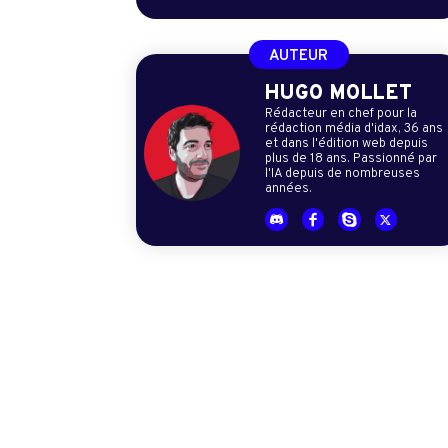
AUTEUR
HUGO MOLLET
Rédacteur en chef pour la
rédaction média d'idax, 36 ans
et dans l'édition web depuis
plus de 18 ans. Passionné par
l'IA depuis de nombreuses
années.