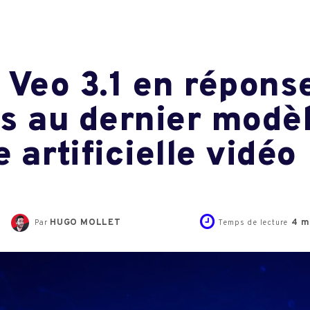
 Veo 3.1 en répons
s au dernier modè
e artificielle vidéo
HUGO MOLLET
4
m
Par
Temps de lecture