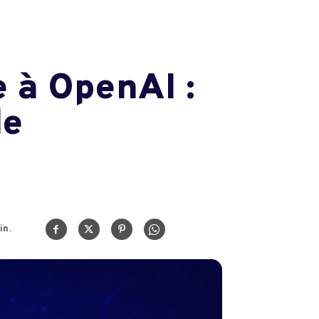
e à OpenAI :
le
in.