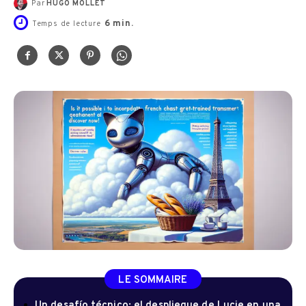
Par
HUGO MOLLET
6
min.
Temps de lecture
LE SOMMAIRE
Un desafío técnico: el despliegue de Lucie en una