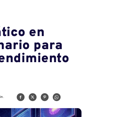
tico en
nario para
rendimiento
n.