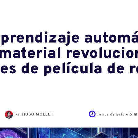
prendizaje automá
material revolucio
s de película de 
HUGO MOLLET
5
mi
Par
Temps de lecture