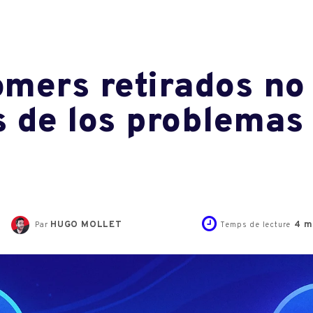
mers retirados no
 de los problemas 
HUGO MOLLET
4
m
Par
Temps de lecture