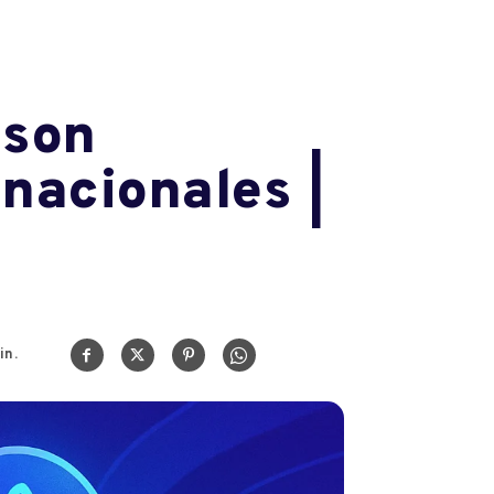
 son
nacionales |
in.