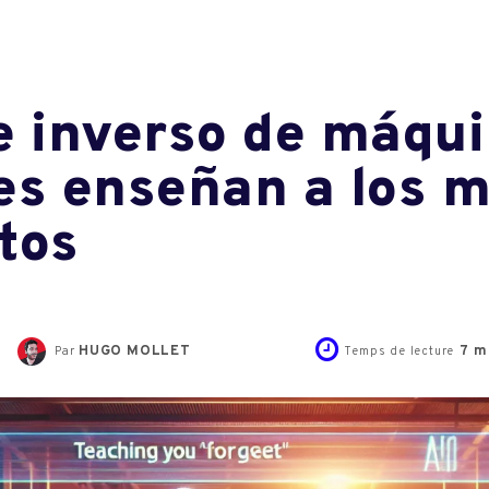
e inverso de máqui
es enseñan a los m
atos
HUGO MOLLET
7
mi
Par
Temps de lecture