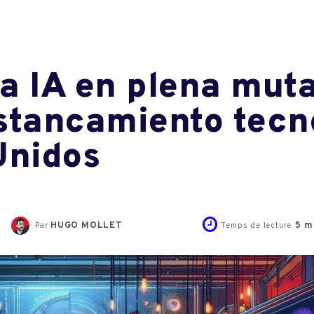
a IA en plena muta
stancamiento tecn
Unidos
HUGO MOLLET
5
mi
Par
Temps de lecture