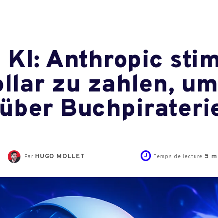
 KI: Anthropic stim
ollar zu zahlen, u
 über Buchpirater
HUGO MOLLET
5
mi
Par
Temps de lecture