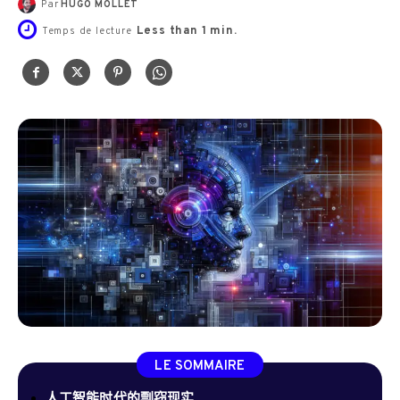
Par
HUGO MOLLET
Less than 1
min.
Temps de lecture
LE SOMMAIRE
人工智能时代的剽窃现实