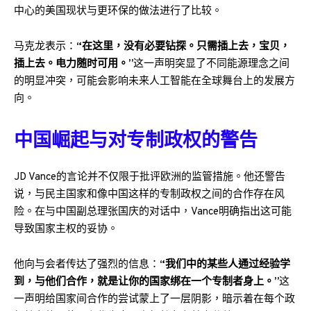
中心的美国现状与更环保的做法进行了比较。
马克龙表示：
“在这里，没有必要钻探。只需插上去，宝贝，
插上去。电力随时可用。”
这一声明突显了不同能源理念之间
的明显冲突，可能会影响未来人工智能在全球舞台上的发展方
向。
中国崛起与对专制政权的警告
JD Vance的言论并不仅限于批评欧洲的监管措施。他还警告
说，与民主国家和像中国这样的专制政权之间的合作存在风
险。在与中国副总理张国庆的对话中，Vance明确指出这可能
导致国家主权的妥协。
他向与会者传达了强烈的信息：
“我们中的某些人通过经验学
到，与他们合作，就是让你的国家绑在一个专制者身上。”
这
一声明给国家间合作的尝试蒙上了一层阴影，暗示着在每个政