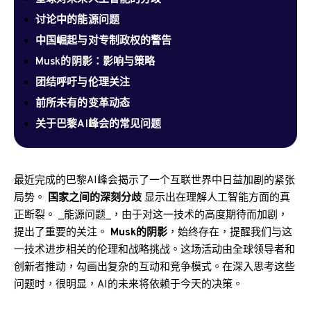
讨论中的能源问题
中国崛起与对专制政权的警告
Musk的阴影：影响与策略
团结呼吁与伦理关注
前所未有的变革动态
关于巴黎AI峰会的常见问题
最近完成的巴黎AI峰会揭示了一个互联世界中日益加剧的紧张
局势。
国家之间的深刻分歧
显示出在理解人工智能方面的真
正断裂。 _能源问题_，由于对这一技术的高度期待而加剧，
提出了重要的关注。
Musk的阴影
，始终存在，提醒我们与这
一技术进步相关的伦理和战略挑战。这场活动由全球领导者和
创新者推动，勾画出复杂的互动和竞争模式。在深入思考这些
问题时，很明显，AI的未来将依赖于今天的决策。