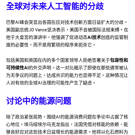
全球对未来人工智能的分歧
巴黎AI峰会突显出各国在应对技术创新方面日益扩大的分歧。
美国副总统JD Vance坚决表示，美国不会被国际法规束缚。在
他于大皇宫的演讲中，他强调了促进动态
AI技术
创造的监管制
度的必要性，而不是用繁琐的程序来扼杀它。
包括美国和英国在内的多个国家领导人拒绝签署关于
包容性和
可持续性AI
的外交声明。这一对比揭示了即使在那些通常被认
为无争议的问题上，达成共识的能力也显得不足。这种情况让
人对有效的全球AI治理的可能性产生了疑虑。
讨论中的能源问题
除了政治紧张局势，围绕AI的能源消费问题在争论中占据了核
心地位。埃马纽埃尔·马克龙指出，法国凭借对核能的依赖，能
够良好应对这些技术日益增长的能源需求。他将以化石燃料为