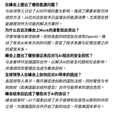
在峰会上提出了哪些能源问题？
与会领导人讨论了AI对环境的重大影响，强调了需要采取可持
续的方法，以应对这些技术日益增长的能源消费，尤其是在核
能被提到作为可能的解决方案时。
为什么在这次峰会上Musk的身影如此突出？
尽管埃隆·马斯克缺席，但他发起的财团旨在收购OpenAI，推
动了有关AI未来方向的问题，突显了技术发展与伦理治理之间
的紧张关系。
峰会上提出了哪些倡议来应对与AI相关的安全担忧？
与会者呼吁加强国际合作，以解决AI的安全问题和社会影响，
并强调风险管理应当成为集体目标。
全球领导人在峰会上如何应对AI带来的挑战？
各国领导人表示，需开展促进创新的国际法规，同时警告与专
制政权（如美国副总统所提及）合作可能带来的潜在危险。
峰会结束后达成了哪些关于AI的协议？
峰会结束时，61个国家达成了关于道德和包容性AI原则的共同
立场，为增强国际合作开启了新的动态，尽管美国未参与。