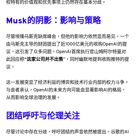
权特有的价值观和优先事项上仍然存在基本分歧。
Musk的阴影：影响与策略
尽管埃隆·马斯克缺席峰会，但他的影响力依然显而易见。一个
由马斯克主导的财团提出了近1000亿美元的收购OpenAI的提
议，这引发了众多问题。OpenAI首席执行官山姆·阿尔特曼对
此回应称
“这家公司并不出售”
，同时幽默地提到收购推特的提
议。
这一发展突显了经济利益的博弈和技术行业内部的权力斗争。
与会者承认，OpenAI的未来方向可能会显著影响AI的格局，
从而影响全球治理的发展。
团结呼吁与伦理关注
尽管讨论中存在分歧，呼吁团结的声音依然被提出。谷歌的AI