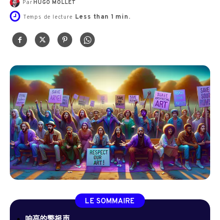
Par
HUGO MOLLET
Less than 1
min.
Temps de lecture
LE SOMMAIRE
响亮的警报声