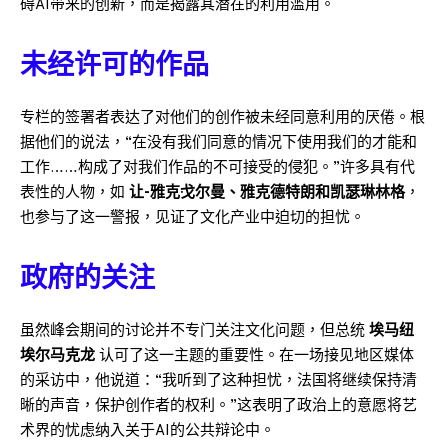
碍AI带来的创新，而是揭露其潜在的利用滥用。
未经许可的作品
专栏的签署者表达了对他们的创作被未经同意利用的厌倦。根
据他们的说法，“在没有我们同意的情况下使用我们的才能和
工作……构成了对我们作品的不可接受的侵犯。”许多具有代
表性的人物，如
让-雅克·戈尔曼、雅克·德特朗和凯瑟琳·林格
，
也参与了这一警报，见证了文化产业中迫切的担忧。
政府的关注
虽然峰会期间的讨论并不专门关注文化问题，但总统
埃马纽
埃尔·马克龙
认可了这一主题的重要性。在一场接见地区媒体
的采访中，他说道：“我听到了这种担忧，法国将继续保持清
晰的声音，保护创作者的权利。”这表明了政治上的意愿将艺
术界的忧虑纳入关于AI的公共辩论中。