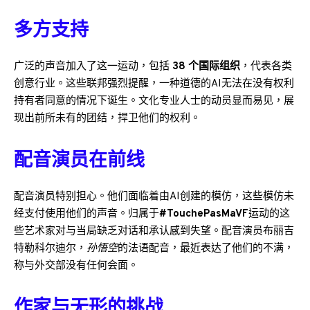
多方支持
广泛的声音加入了这一运动，包括
38 个国际组织
，代表各类
创意行业。这些联邦强烈提醒，一种道德的AI无法在没有权利
持有者同意的情况下诞生。文化专业人士的动员显而易见，展
现出前所未有的团结，捍卫他们的权利。
配音演员在前线
配音演员特别担心。他们面临着由AI创建的模仿，这些模仿未
经支付使用他们的声音。归属于
#TouchePasMaVF
运动的这
些艺术家对与当局缺乏对话和承认感到失望。配音演员布丽吉
特·勒科尔迪尔，
孙悟空
的法语配音，最近表达了他们的不满，
称与外交部没有任何会面。
作家与无形的挑战