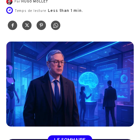
Par
HUGO MOLLET
Less than 1
min.
Temps de lecture