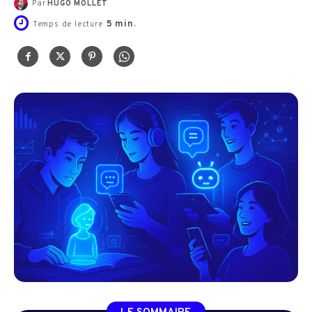
Par
HUGO MOLLET
5
min.
Temps de lecture