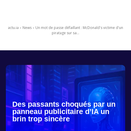
actu.ia
News
Un mot de passe défaillant : McDonald's victime d'un
piratage sur sa...
Des passants choqués par un
panneau publicitaire d’IA un
brin trop sincère