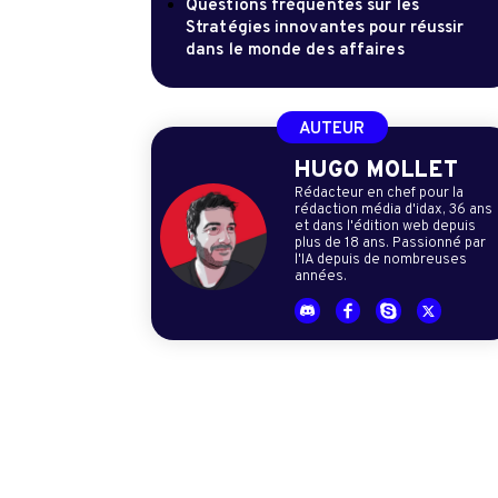
Questions fréquentes sur les
Stratégies innovantes pour réussir
dans le monde des affaires
AUTEUR
HUGO MOLLET
Rédacteur en chef pour la
rédaction média d'idax, 36 ans
et dans l'édition web depuis
plus de 18 ans. Passionné par
l'IA depuis de nombreuses
années.