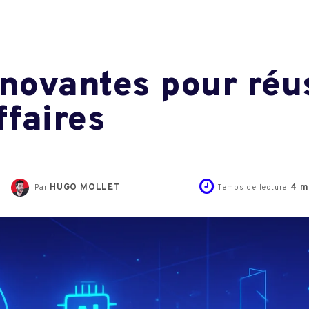
nnovantes pour réus
faires
HUGO MOLLET
4
m
Par
Temps de lecture