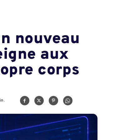
 un nouveau
eigne aux
opre corps
n.