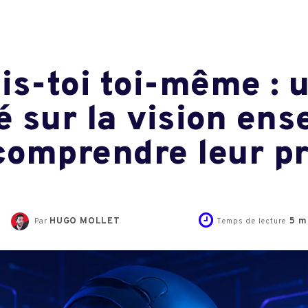
is-toi toi-même :
 sur la vision ens
comprendre leur pr
HUGO MOLLET
5
mi
Par
Temps de lecture