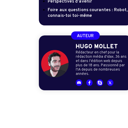
Perspectives d'avenir
Foire aux questions courantes : Robot,
connais-toi toi-même
AUTEUR
HUGO MOLLET
Rédacteur en chef pour la
rédaction média d'idax, 36 ans
et dans l'édition web depuis
plus de 18 ans. Passionné par
l'IA depuis de nombreuses
années.