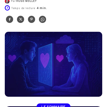
Par
HUGO MOLLET
4
min.
Temps de lecture