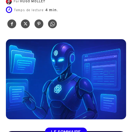
Par
HUGO MOLLET
4
min.
Temps de lecture