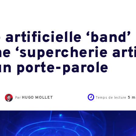
 artificielle ‘band’
e ‘supercherie arti
un porte-parole
HUGO MOLLET
5
mi
Par
Temps de lecture