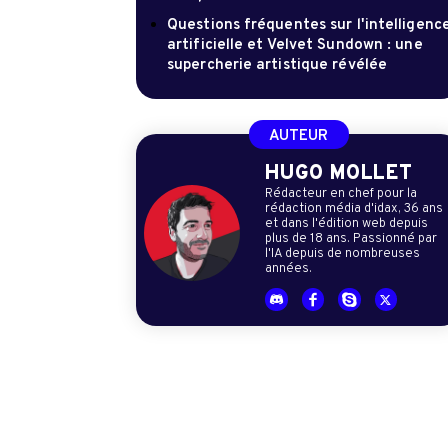
Questions fréquentes sur l'intelligenc
artificielle et Velvet Sundown : une
supercherie artistique révélée
AUTEUR
HUGO MOLLET
Rédacteur en chef pour la
rédaction média d'idax, 36 ans
et dans l'édition web depuis
plus de 18 ans. Passionné par
l'IA depuis de nombreuses
années.