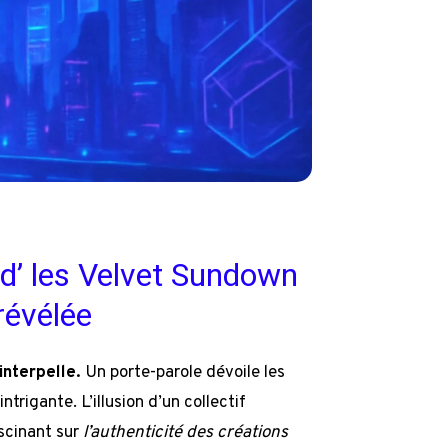
band’ les Velvet Sundown
révélée
interpelle.
Un porte-parole dévoile les
trigante. L’illusion d’un collectif
scinant sur
l’authenticité des créations