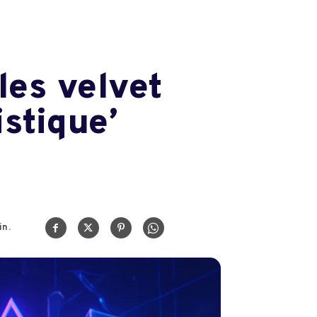
 les velvet
stique’
n.