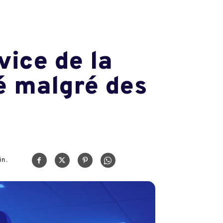
rvice de la
é malgré des
n.