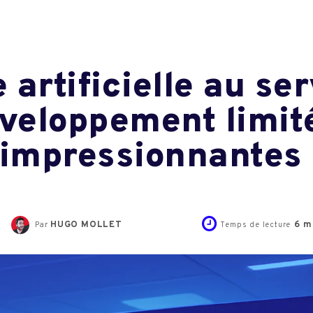
e artificielle au se
éveloppement limit
 impressionnantes
HUGO MOLLET
6
mi
Par
Temps de lecture