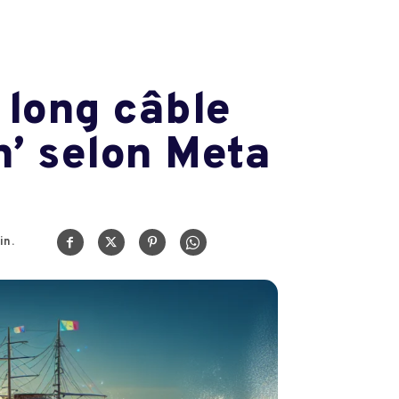
 long câble
’ selon Meta
in.