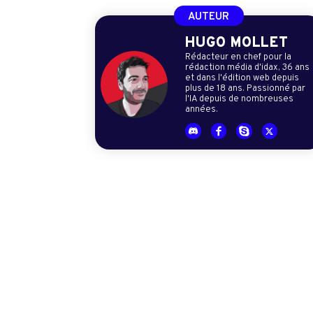
AUTEUR
HUGO MOLLET
Rédacteur en chef pour la
rédaction média d'idax, 36 ans
et dans l'édition web depuis
plus de 18 ans. Passionné par
l'IA depuis de nombreuses
années.