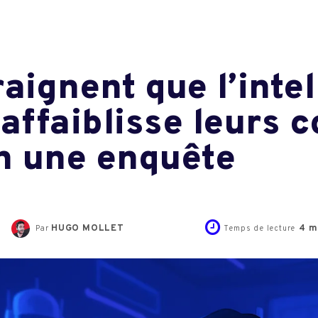
aignent que l’inte
n’affaiblisse leurs
on une enquête
HUGO MOLLET
4
m
Par
Temps de lecture