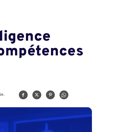
lligence
 compétences
in.