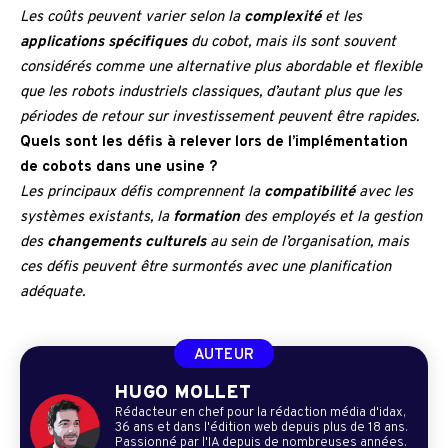
Les coûts peuvent varier selon la
complexité
et les
applications spécifiques
du cobot, mais ils sont souvent
considérés comme une alternative plus abordable et flexible
que les robots industriels classiques, d’autant plus que les
périodes de retour sur investissement peuvent être rapides.
Quels sont les défis à relever lors de l’implémentation
de cobots dans une usine ?
Les principaux défis comprennent la
compatibilité
avec les
systèmes existants, la
formation
des employés et la gestion
des
changements culturels
au sein de l’organisation, mais
ces défis peuvent être surmontés avec une planification
adéquate.
AUTEUR
HUGO MOLLET
Rédacteur en chef pour la rédaction média d'idax,
36 ans et dans l'édition web depuis plus de 18 ans.
Passionné par l'IA depuis de nombreuses années.