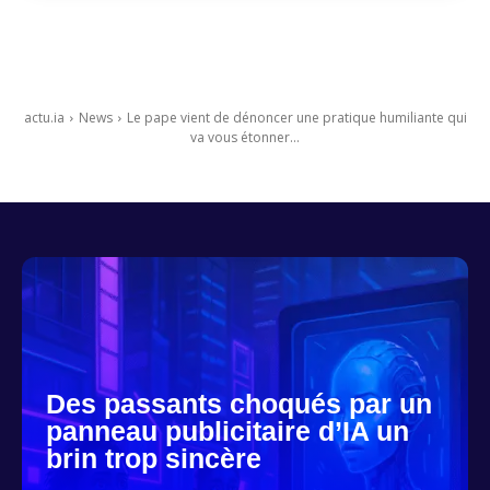
actu.ia
News
Le pape vient de dénoncer une pratique humiliante qui
va vous étonner...
Des passants choqués par un
panneau publicitaire d’IA un
brin trop sincère